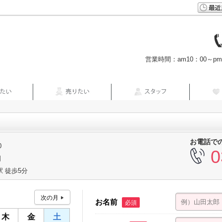
営業時間：am10：00～p
お電話で
0
0
日
 徒歩5分
お名前
必須
木
金
土