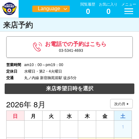
閲覧履歴
お気に入り
メニュー
Language
0
0
日本語
来店予約
お電話での予約はこちら
03-5341-4693
営業時間
am10：00～pm19：00
定休日
水曜日・第2・4火曜日
交通
丸ノ内線 新宿御苑前駅 徒歩5分
来店希望日時を選択
2026年 8月
日
月
火
水
木
金
土
26
27
28
29
30
31
1