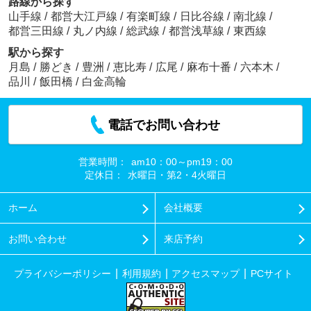
路線から探す
山手線
/
都営大江戸線
/
有楽町線
/
日比谷線
/
南北線
/
都営三田線
/
丸ノ内線
/
総武線
/
都営浅草線
/
東西線
駅から探す
月島
/
勝どき
/
豊洲
/
恵比寿
/
広尾
/
麻布十番
/
六本木
/
品川
/
飯田橋
/
白金高輪
電話でお問い合わせ
営業時間：
am10：00～pm19：00
定休日：
水曜日・第2・4火曜日
ホーム
会社概要
お問い合わせ
来店予約
プライバシーポリシー
利用規約
アクセスマップ
PCサイト