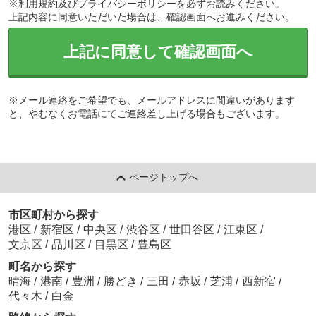
※
利用規約
及び
プライバシーポリシー
を必ずお読みください。
上記内容に同意いただいた場合は、確認画面へお進みください。
上記に同意して確認画面へ
※メール連絡をご希望でも、メールアドレスに間違いがあります
と、やむなくお電話にてご連絡差し上げる場合もございます。
ページトップへ
市区町村から探す
港区
/
新宿区
/
中央区
/
渋谷区
/
世田谷区
/
江東区
/
文京区
/
品川区
/
目黒区
/
豊島区
町名から探す
晴海
/
港南
/
豊洲
/
勝どき
/
三田
/
赤坂
/
芝浦
/
西新宿
/
代々木
/
白金