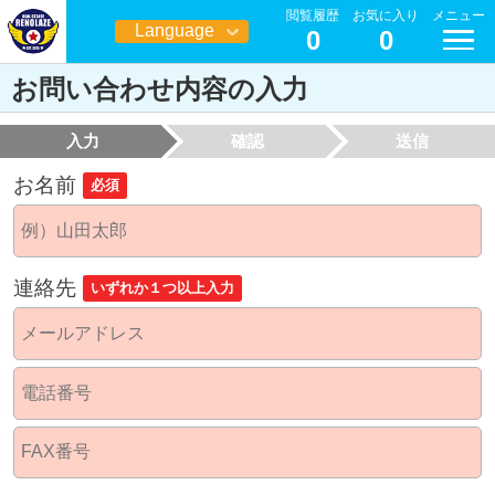
閲覧履歴
お気に入り
メニュー
Language
0
0
日本語
お問い合わせ内容の入力
入力
確認
送信
お名前
必須
連絡先
いずれか１つ以上入力