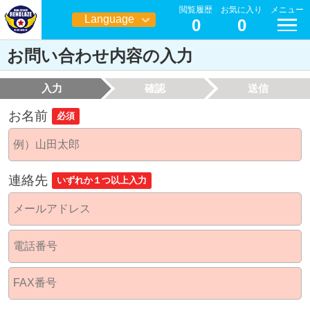
閲覧履歴
お気に入り
メニュー
Language
0
0
日本語
お問い合わせ内容の入力
入力
確認
送信
お名前
必須
連絡先
いずれか１つ以上入力