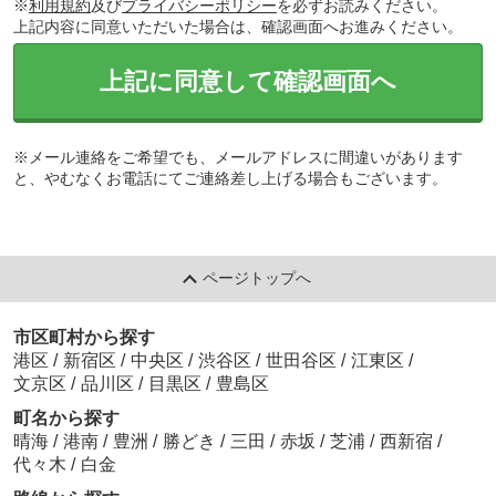
※
利用規約
及び
プライバシーポリシー
を必ずお読みください。
上記内容に同意いただいた場合は、確認画面へお進みください。
上記に同意して確認画面へ
※メール連絡をご希望でも、メールアドレスに間違いがあります
と、やむなくお電話にてご連絡差し上げる場合もございます。
ページトップへ
市区町村から探す
港区
/
新宿区
/
中央区
/
渋谷区
/
世田谷区
/
江東区
/
文京区
/
品川区
/
目黒区
/
豊島区
町名から探す
晴海
/
港南
/
豊洲
/
勝どき
/
三田
/
赤坂
/
芝浦
/
西新宿
/
代々木
/
白金