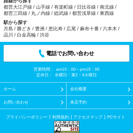
路線から探す
都営大江戸線
/
山手線
/
有楽町線
/
日比谷線
/
南北線
/
都営三田線
/
丸ノ内線
/
総武線
/
都営浅草線
/
東西線
駅から探す
月島
/
勝どき
/
豊洲
/
恵比寿
/
広尾
/
麻布十番
/
六本木
/
品川
/
白金高輪
/
渋谷
電話でお問い合わせ
営業時間：
am10：00～pm19：00
定休日：
水曜日・第2・4火曜日
ホーム
会社概要
お問い合わせ
来店予約
プライバシーポリシー
利用規約
アクセスマップ
PCサイト