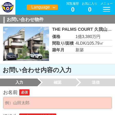
閲覧履歴
お気に入り
メニュー
Language
0
0
日本語
お問い合わせ物件
THE PALMS COURT 久我山 ２号棟
価格
1億3,380万円
間取り/面積
4LDK/105.79㎡
築年月
新築
お問い合わせ内容の入力
入力
確認
送信
お名前
必須