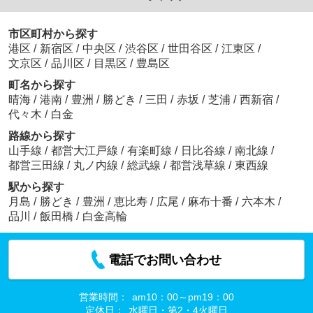
市区町村から探す
港区
/
新宿区
/
中央区
/
渋谷区
/
世田谷区
/
江東区
/
文京区
/
品川区
/
目黒区
/
豊島区
町名から探す
晴海
/
港南
/
豊洲
/
勝どき
/
三田
/
赤坂
/
芝浦
/
西新宿
/
代々木
/
白金
路線から探す
山手線
/
都営大江戸線
/
有楽町線
/
日比谷線
/
南北線
/
都営三田線
/
丸ノ内線
/
総武線
/
都営浅草線
/
東西線
駅から探す
月島
/
勝どき
/
豊洲
/
恵比寿
/
広尾
/
麻布十番
/
六本木
/
品川
/
飯田橋
/
白金高輪
電話でお問い合わせ
営業時間：
am10：00～pm19：00
定休日：
水曜日・第2・4火曜日