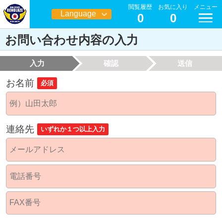
閲覧履歴
お気に入り
メニュー
Language
0
0
日本語
お問い合わせ内容の入力
入力
確認
送信
お名前
必須
連絡先
いずれか１つ以上入力