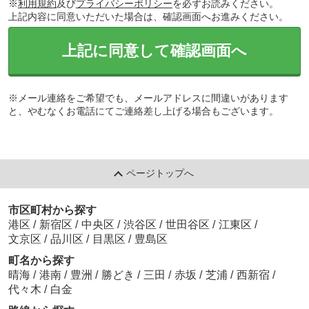
※
利用規約
及び
プライバシーポリシー
を必ずお読みください。
上記内容に同意いただいた場合は、確認画面へお進みください。
上記に同意して確認画面へ
※メール連絡をご希望でも、メールアドレスに間違いがあります
と、やむなくお電話にてご連絡差し上げる場合もございます。
ページトップへ
市区町村から探す
港区
/
新宿区
/
中央区
/
渋谷区
/
世田谷区
/
江東区
/
文京区
/
品川区
/
目黒区
/
豊島区
町名から探す
晴海
/
港南
/
豊洲
/
勝どき
/
三田
/
赤坂
/
芝浦
/
西新宿
/
代々木
/
白金