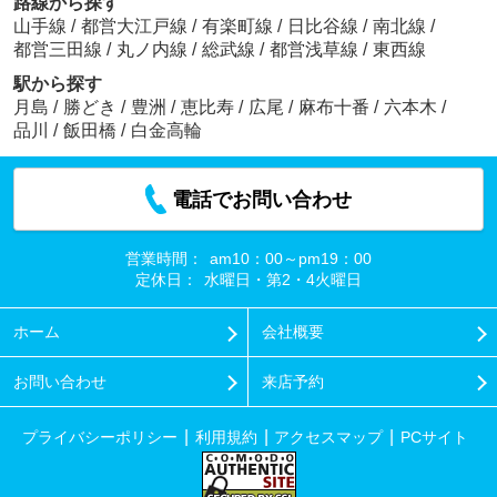
路線から探す
山手線
/
都営大江戸線
/
有楽町線
/
日比谷線
/
南北線
/
都営三田線
/
丸ノ内線
/
総武線
/
都営浅草線
/
東西線
駅から探す
月島
/
勝どき
/
豊洲
/
恵比寿
/
広尾
/
麻布十番
/
六本木
/
品川
/
飯田橋
/
白金高輪
電話でお問い合わせ
営業時間：
am10：00～pm19：00
定休日：
水曜日・第2・4火曜日
ホーム
会社概要
お問い合わせ
来店予約
プライバシーポリシー
利用規約
アクセスマップ
PCサイト