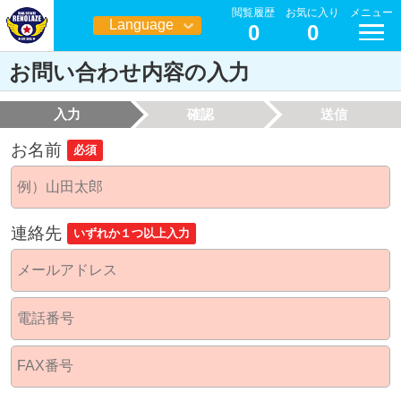
閲覧履歴
お気に入り
メニュー
Language
0
0
日本語
お問い合わせ内容の入力
入力
確認
送信
お名前
必須
連絡先
いずれか１つ以上入力