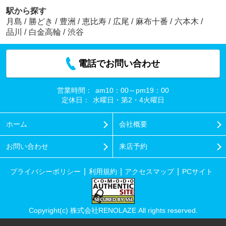
駅から探す
月島
/
勝どき
/
豊洲
/
恵比寿
/
広尾
/
麻布十番
/
六本木
/
品川
/
白金高輪
/
渋谷
電話でお問い合わせ
営業時間：
am10：00～pm19：00
定休日：
水曜日・第2・4火曜日
ホーム
会社概要
お問い合わせ
来店予約
プライバシーポリシー
利用規約
アクセスマップ
PCサイト
Copyright(c) 株式会社RENOLAZE All rights reserved.