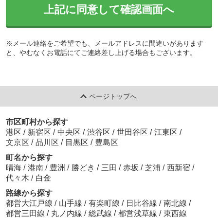
上記に同意して確認画面へ
※メール連絡をご希望でも、メールアドレスに間違いがあります
と、やむなくお電話にてご連絡差し上げる場合もございます。
ページトップへ
市区町村から探す
港区
/
新宿区
/
中央区
/
渋谷区
/
世田谷区
/
江東区
/
文京区
/
品川区
/
目黒区
/
豊島区
町名から探す
晴海
/
港南
/
豊洲
/
勝どき
/
三田
/
赤坂
/
芝浦
/
西新宿
/
代々木
/
白金
路線から探す
都営大江戸線
/
山手線
/
有楽町線
/
日比谷線
/
南北線
/
都営三田線
/
丸ノ内線
/
総武線
/
都営浅草線
/
東西線