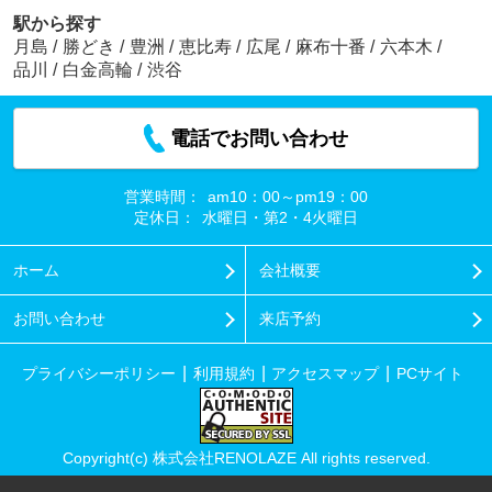
駅から探す
月島
/
勝どき
/
豊洲
/
恵比寿
/
広尾
/
麻布十番
/
六本木
/
品川
/
白金高輪
/
渋谷
電話でお問い合わせ
営業時間：
am10：00～pm19：00
定休日：
水曜日・第2・4火曜日
ホーム
会社概要
お問い合わせ
来店予約
プライバシーポリシー
利用規約
アクセスマップ
PCサイト
Copyright(c) 株式会社RENOLAZE All rights reserved.