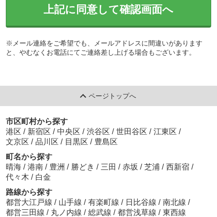
上記に同意して確認画面へ
※メール連絡をご希望でも、メールアドレスに間違いがあります
と、やむなくお電話にてご連絡差し上げる場合もございます。
ページトップへ
市区町村から探す
港区
/
新宿区
/
中央区
/
渋谷区
/
世田谷区
/
江東区
/
文京区
/
品川区
/
目黒区
/
豊島区
町名から探す
晴海
/
港南
/
豊洲
/
勝どき
/
三田
/
赤坂
/
芝浦
/
西新宿
/
代々木
/
白金
路線から探す
都営大江戸線
/
山手線
/
有楽町線
/
日比谷線
/
南北線
/
都営三田線
/
丸ノ内線
/
総武線
/
都営浅草線
/
東西線