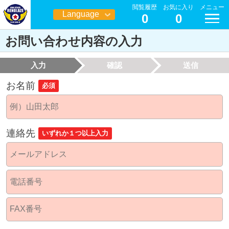
閲覧履歴
お気に入り
メニュー
Language
0
0
日本語
お問い合わせ内容の入力
入力
確認
送信
お名前
必須
連絡先
いずれか１つ以上入力