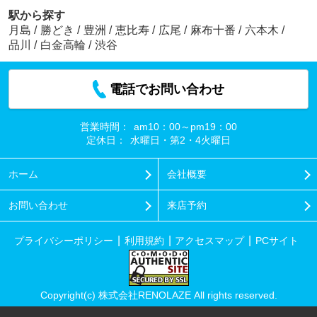
駅から探す
月島
/
勝どき
/
豊洲
/
恵比寿
/
広尾
/
麻布十番
/
六本木
/
品川
/
白金高輪
/
渋谷
電話でお問い合わせ
営業時間：
am10：00～pm19：00
定休日：
水曜日・第2・4火曜日
ホーム
会社概要
お問い合わせ
来店予約
プライバシーポリシー
利用規約
アクセスマップ
PCサイト
Copyright(c) 株式会社RENOLAZE All rights reserved.