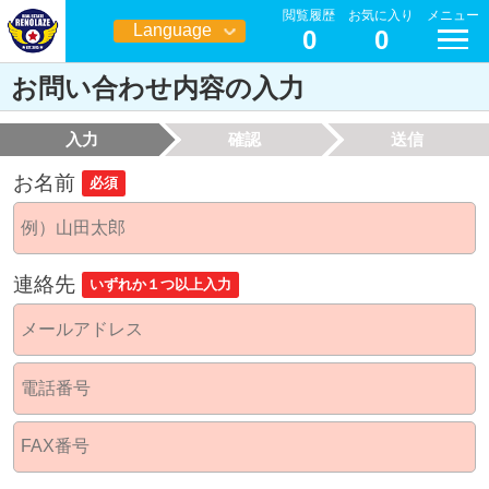
閲覧履歴
お気に入り
メニュー
Language
0
0
日本語
お問い合わせ内容の入力
入力
確認
送信
お名前
必須
連絡先
いずれか１つ以上入力