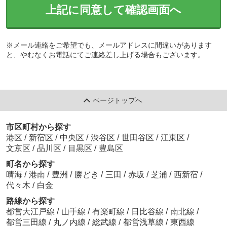
上記に同意して確認画面へ
※メール連絡をご希望でも、メールアドレスに間違いがあります
と、やむなくお電話にてご連絡差し上げる場合もございます。
ページトップへ
市区町村から探す
港区
/
新宿区
/
中央区
/
渋谷区
/
世田谷区
/
江東区
/
文京区
/
品川区
/
目黒区
/
豊島区
町名から探す
晴海
/
港南
/
豊洲
/
勝どき
/
三田
/
赤坂
/
芝浦
/
西新宿
/
代々木
/
白金
路線から探す
都営大江戸線
/
山手線
/
有楽町線
/
日比谷線
/
南北線
/
都営三田線
/
丸ノ内線
/
総武線
/
都営浅草線
/
東西線