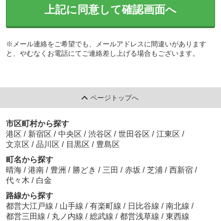
上記に同意して確認画面へ
※メール連絡をご希望でも、メールアドレスに間違いがあります
と、やむなくお電話にてご連絡差し上げる場合もございます。
ページトップへ
市区町村から探す
港区
/
新宿区
/
中央区
/
渋谷区
/
世田谷区
/
江東区
/
文京区
/
品川区
/
目黒区
/
豊島区
町名から探す
晴海
/
港南
/
豊洲
/
勝どき
/
三田
/
赤坂
/
芝浦
/
西新宿
/
代々木
/
白金
路線から探す
都営大江戸線
/
山手線
/
有楽町線
/
日比谷線
/
南北線
/
都営三田線
/
丸ノ内線
/
総武線
/
都営浅草線
/
東西線