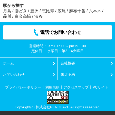
駅から探す
月島
/
勝どき
/
豊洲
/
恵比寿
/
広尾
/
麻布十番
/
六本木
/
品川
/
白金高輪
/
渋谷
電話でお問い合わせ
営業時間：
am10：00～pm19：00
定休日：
水曜日・第2・4火曜日
ホーム
会社概要
お問い合わせ
来店予約
プライバシーポリシー
利用規約
アクセスマップ
PCサイト
Copyright(c) 株式会社RENOLAZE All rights reserved.