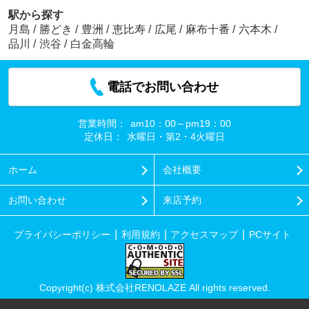
駅から探す
月島
/
勝どき
/
豊洲
/
恵比寿
/
広尾
/
麻布十番
/
六本木
/
品川
/
渋谷
/
白金高輪
電話でお問い合わせ
営業時間：
am10：00～pm19：00
定休日：
水曜日・第2・4火曜日
ホーム
会社概要
お問い合わせ
来店予約
プライバシーポリシー
利用規約
アクセスマップ
PCサイト
Copyright(c) 株式会社RENOLAZE All rights reserved.