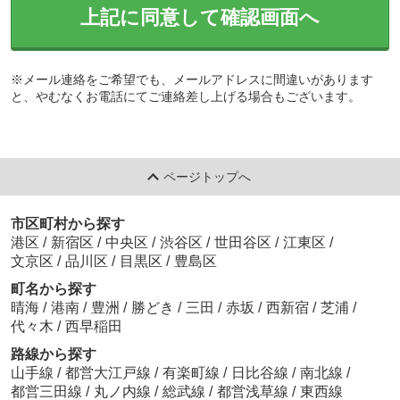
上記に同意して確認画面へ
※メール連絡をご希望でも、メールアドレスに間違いがあります
と、やむなくお電話にてご連絡差し上げる場合もございます。
ページトップへ
市区町村から探す
港区
/
新宿区
/
中央区
/
渋谷区
/
世田谷区
/
江東区
/
文京区
/
品川区
/
目黒区
/
豊島区
町名から探す
晴海
/
港南
/
豊洲
/
勝どき
/
三田
/
赤坂
/
西新宿
/
芝浦
/
代々木
/
西早稲田
路線から探す
山手線
/
都営大江戸線
/
有楽町線
/
日比谷線
/
南北線
/
都営三田線
/
丸ノ内線
/
総武線
/
都営浅草線
/
東西線