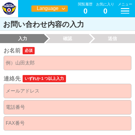
閲覧履歴
お気に入り
メニュー
Language
0
0
日本語
お問い合わせ内容の入力
入力
確認
送信
お名前
必須
連絡先
いずれか１つ以上入力