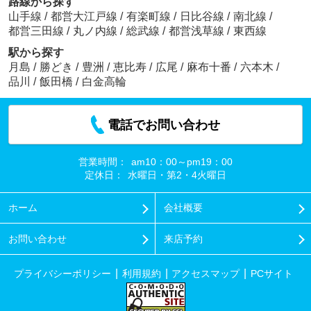
路線から探す
山手線
/
都営大江戸線
/
有楽町線
/
日比谷線
/
南北線
/
都営三田線
/
丸ノ内線
/
総武線
/
都営浅草線
/
東西線
駅から探す
月島
/
勝どき
/
豊洲
/
恵比寿
/
広尾
/
麻布十番
/
六本木
/
品川
/
飯田橋
/
白金高輪
電話でお問い合わせ
営業時間：
am10：00～pm19：00
定休日：
水曜日・第2・4火曜日
ホーム
会社概要
お問い合わせ
来店予約
プライバシーポリシー
利用規約
アクセスマップ
PCサイト