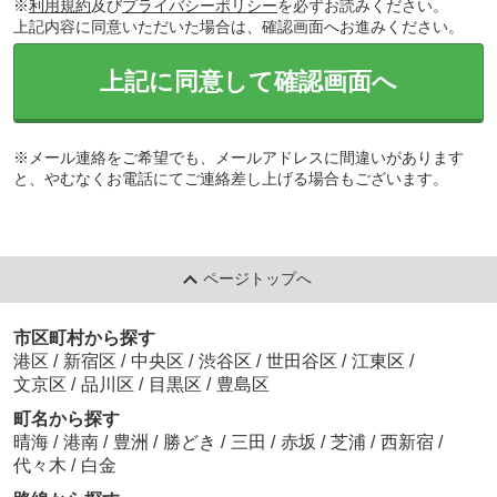
※
利用規約
及び
プライバシーポリシー
を必ずお読みください。
上記内容に同意いただいた場合は、確認画面へお進みください。
上記に同意して確認画面へ
※メール連絡をご希望でも、メールアドレスに間違いがあります
と、やむなくお電話にてご連絡差し上げる場合もございます。
ページトップへ
市区町村から探す
港区
/
新宿区
/
中央区
/
渋谷区
/
世田谷区
/
江東区
/
文京区
/
品川区
/
目黒区
/
豊島区
町名から探す
晴海
/
港南
/
豊洲
/
勝どき
/
三田
/
赤坂
/
芝浦
/
西新宿
/
代々木
/
白金