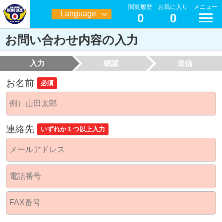
閲覧履歴
お気に入り
メニュー
Language
0
0
日本語
お問い合わせ内容の入力
入力
確認
送信
お名前
必須
連絡先
いずれか１つ以上入力