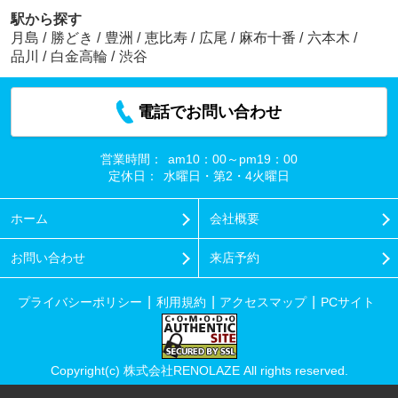
駅から探す
月島
/
勝どき
/
豊洲
/
恵比寿
/
広尾
/
麻布十番
/
六本木
/
品川
/
白金高輪
/
渋谷
電話でお問い合わせ
営業時間：
am10：00～pm19：00
定休日：
水曜日・第2・4火曜日
ホーム
会社概要
お問い合わせ
来店予約
プライバシーポリシー
利用規約
アクセスマップ
PCサイト
Copyright(c) 株式会社RENOLAZE All rights reserved.