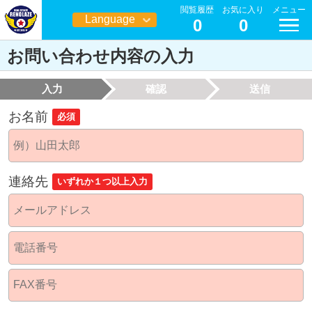
閲覧履歴
お気に入り
メニュー
Language
0
0
日本語
お問い合わせ内容の入力
入力
確認
送信
お名前
必須
連絡先
いずれか１つ以上入力