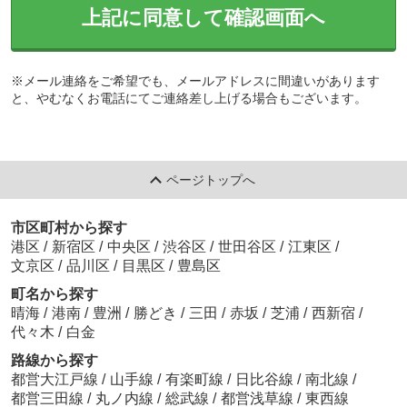
上記に同意して確認画面へ
※メール連絡をご希望でも、メールアドレスに間違いがあります
と、やむなくお電話にてご連絡差し上げる場合もございます。
ページトップへ
市区町村から探す
港区
/
新宿区
/
中央区
/
渋谷区
/
世田谷区
/
江東区
/
文京区
/
品川区
/
目黒区
/
豊島区
町名から探す
晴海
/
港南
/
豊洲
/
勝どき
/
三田
/
赤坂
/
芝浦
/
西新宿
/
代々木
/
白金
路線から探す
都営大江戸線
/
山手線
/
有楽町線
/
日比谷線
/
南北線
/
都営三田線
/
丸ノ内線
/
総武線
/
都営浅草線
/
東西線