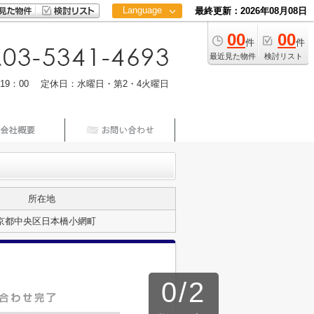
Language
最終更新：2026年08月08日
00
00
日本語
件
件
中文
最近見た物件
検討リスト
m19：00 定休日：水曜日・第2・4火曜日
所在地
京都中央区日本橋小網町
0
/
2