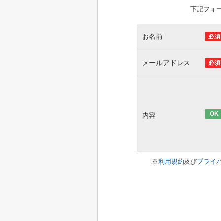
下記フォ
お名前
必須
メールアドレス
必須
OK
内容
※
利用規約
及び
プライ