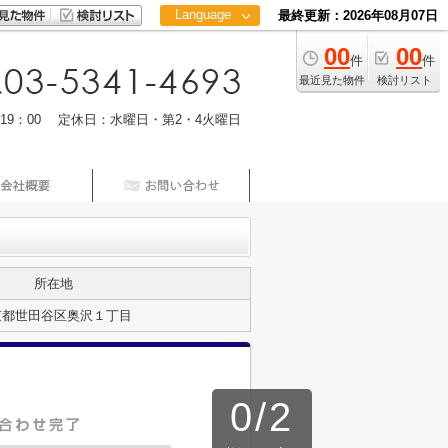
Language
最終更新：2026年08月07日
00
00
日本語
件
件
中文
最近見た物件
検討リスト
m19：00 定休日：水曜日・第2・4火曜日
所在地
京都世田谷区奥沢１丁目
0
/
2