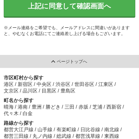
上記に同意して確認画面へ
※メール連絡をご希望でも、メールアドレスに間違いがあります
と、やむなくお電話にてご連絡差し上げる場合もございます。
ページトップへ
市区町村から探す
港区
/
新宿区
/
中央区
/
渋谷区
/
世田谷区
/
江東区
/
文京区
/
品川区
/
目黒区
/
豊島区
町名から探す
晴海
/
港南
/
豊洲
/
勝どき
/
三田
/
赤坂
/
芝浦
/
西新宿
/
代々木
/
白金
路線から探す
都営大江戸線
/
山手線
/
有楽町線
/
日比谷線
/
南北線
/
都営三田線
/
丸ノ内線
/
総武線
/
都営浅草線
/
東西線