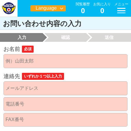
閲覧履歴
お気に入り
メニュー
Language
0
0
日本語
お問い合わせ内容の入力
入力
確認
送信
お名前
必須
連絡先
いずれか１つ以上入力