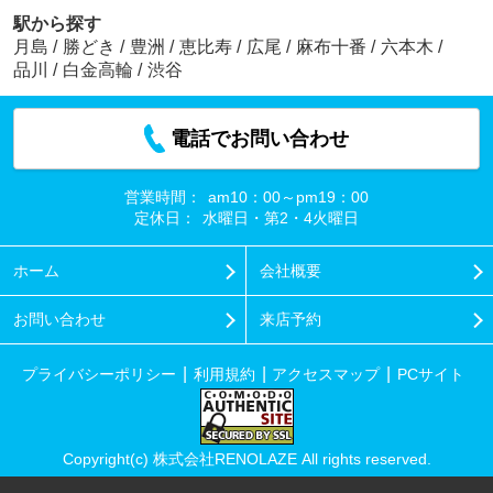
駅から探す
月島
/
勝どき
/
豊洲
/
恵比寿
/
広尾
/
麻布十番
/
六本木
/
品川
/
白金高輪
/
渋谷
電話でお問い合わせ
営業時間：
am10：00～pm19：00
定休日：
水曜日・第2・4火曜日
ホーム
会社概要
お問い合わせ
来店予約
プライバシーポリシー
利用規約
アクセスマップ
PCサイト
Copyright(c) 株式会社RENOLAZE All rights reserved.