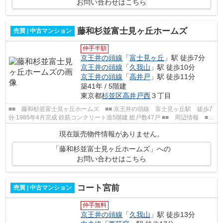
お問い合わせはこちら
藤和杉並富士見ヶ丘ホームズ
売買 | 中古マンション
仲手半額
京王井の頭線
「
富士見ヶ丘
」駅 徒歩7分
京王井の頭線
「
久我山
」駅 徒歩10分
京王井の頭線
「
高井戸
」駅 徒歩11分
築41年 / 5階建
東京都
杉並区
高井戸西
３丁目
■■ 藤和杉並富士見ヶ丘ホームズ ■■ 京王井の頭線 富士見ヶ丘駅 徒歩7
分 1985年4月完成 鉄筋コンクリート造5階建 総戸数47戸 ■■ 周辺情報 ■■
西友富士見ヶ丘 オオゼキ高井戸 ...
現在販売物件情報がありません。
「藤和杉並富士見ヶ丘ホームズ」への
お問い合わせはこちら
コート宮前
売買 | 中古マンション
仲手無料
京王井の頭線
「
久我山
」駅 徒歩13分