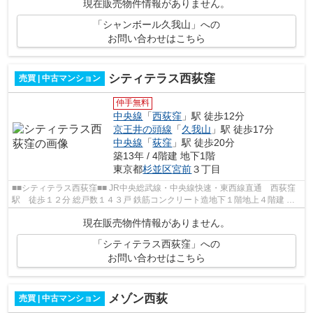
現在販売物件情報がありません。
「シャンボール久我山」への
お問い合わせはこちら
シティテラス西荻窪
売買 | 中古マンション
仲手無料
中央線
「
西荻窪
」駅 徒歩12分
京王井の頭線
「
久我山
」駅 徒歩17分
中央線
「
荻窪
」駅 徒歩20分
築13年 / 4階建 地下1階
東京都
杉並区
宮前
３丁目
■■シティテラス西荻窪■■ JR中央総武線・中央線快速・東西線直通 西荻窪
駅 徒歩１２分 総戸数１４３戸 鉄筋コンクリート造地下１階地上４階建 平
成２５年１月完成
現在販売物件情報がありません。
「シティテラス西荻窪」への
お問い合わせはこちら
メゾン西荻
売買 | 中古マンション