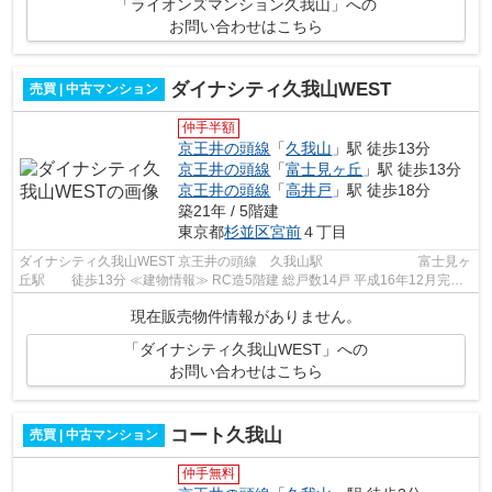
「ライオンズマンション久我山」への
お問い合わせはこちら
ダイナシティ久我山WEST
売買 | 中古マンション
仲手半額
京王井の頭線
「
久我山
」駅 徒歩13分
京王井の頭線
「
富士見ヶ丘
」駅 徒歩13分
京王井の頭線
「
高井戸
」駅 徒歩18分
築21年 / 5階建
東京都
杉並区
宮前
４丁目
ダイナシティ久我山WEST 京王井の頭線 久我山駅 富士見ヶ
丘駅 徒歩13分 ≪建物情報≫ RC造5階建 総戸数14戸 平成16年12月完成
≪周辺情報≫ 西友 大丸 ファミリー...
現在販売物件情報がありません。
「ダイナシティ久我山WEST」への
お問い合わせはこちら
コート久我山
売買 | 中古マンション
仲手無料