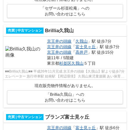
「セザール杉並松庵」への
お問い合わせはこちら
Brillia久我山
売買 | 中古マンション
京王井の頭線
「
久我山
」駅 徒歩7分
京王井の頭線
「
富士見ヶ丘
」駅 徒歩7分
京王井の頭線
「
高井戸
」駅 徒歩15分
築11年 / 5階建
東京都
杉並区
久我山
５丁目
■■Brillia久我山■■ 平成26年11月完成 京王井の頭線【久我山】駅より徒歩7分
エレベーター 急行停車駅 始発駅 【周辺環境】 久我山東児童遊園 あい保育園
久我山 杉並区立久我山小学校
現在販売物件情報がありません。
「Brillia久我山」への
お問い合わせはこちら
ブランズ富士見ヶ丘
売買 | 中古マンション
京王井の頭線
「
富士見ヶ丘
」駅 徒歩6分