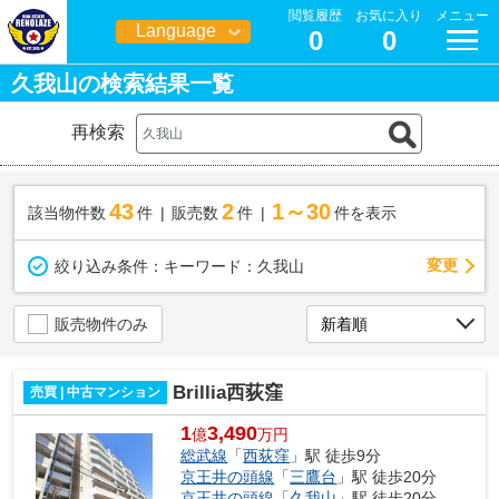
閲覧履歴
お気に入り
メニュー
Language
0
0
日本語
久我山の検索結果一覧
再検索
43
2
1～30
該当物件数
件
販売数
件
件を表示
変更
絞り込み条件：
キーワード：久我山
販売物件のみ
Brillia西荻窪
売買 | 中古マンション
1
3,490
億
万円
総武線
「
西荻窪
」駅 徒歩9分
京王井の頭線
「
三鷹台
」駅 徒歩20分
京王井の頭線
「
久我山
」駅 徒歩20分