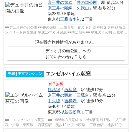
京王井の頭線
「
井の頭公園
」駅 徒歩16分
京王井の頭線
「
久我山
」駅 徒歩22分
築23年 / 5階建
東京都
三鷹市
牟礼
２丁目
■■デュオ井の頭公園■■ 井の頭線 三鷹台駅 徒歩９分 総戸数２３戸 鉄筋コ
ンクリート造５階建 平成15年６月完成 ■■周辺情報■■ 牟礼の里公園 三鷹牟礼
二郵便局
現在販売物件情報がありません。
「デュオ井の頭公園」への
お問い合わせはこちら
エンゼルハイム荻窪
売買 | 中古マンション
仲手無料
総武線
「
西荻窪
」駅 徒歩12分
京王井の頭線
「
三鷹台
」駅 徒歩12分
中央線
「
吉祥寺
」駅 徒歩19分
築40年 / 4階建
東京都
杉並区
松庵
１丁目
■■ エンゼルハイム荻窪 ■■ 1986年 3月完成 ＲＣ造4階建 総戸数 12戸 総
武中央線・東西線 西荻窪駅 徒歩12分 井の頭線 三鷹台駅 徒歩12分 中
央線・京王井の頭線・東西線 ...