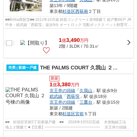
築13年 / 9階建
東京都
杉並区
西荻南
２丁目
■■Brillia西荻窪■■ 2012年10月築 鉄筋コンクリート造9階建て 総戸数68戸 JR
中央・総武線「西荻窪」徒歩9分 オートロック 宅配ボックス ペット飼育可能
【周辺環境】 セブンイレブ...
1
3,490
億
万
円
2階 / 3LDK / 70.31㎡
THE PALMS COURT 久我山 ２号棟
売買 | 新築一戸建
新築
1
3,380
億
万円
京王井の頭線
「
久我山
」駅 徒歩9分
総武線
「
西荻窪
」駅 徒歩18分
京王井の頭線
「
三鷹台
」駅 徒歩15分
新築 / 2階建
東京都
杉並区
宮前
５丁目
■■ 杉並区宮前5丁目新築戸建 ■■ 2026年3月5日完成 木造軸組工法
地上２階建て ■【交通】━━━━━━━━━━━━━━━ 京王井の頭線
【久我山】駅より徒歩9分 ■【概要・設備等】━━━━...