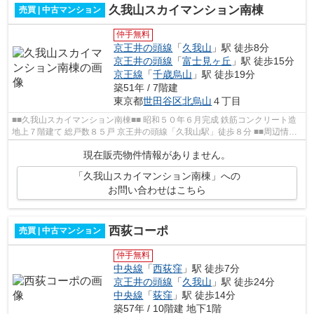
久我山スカイマンション南棟
売買 | 中古マンション
仲手無料
京王井の頭線
「
久我山
」駅 徒歩8分
京王井の頭線
「
富士見ヶ丘
」駅 徒歩15分
京王線
「
千歳烏山
」駅 徒歩19分
築51年 / 7階建
東京都
世田谷区
北烏山
４丁目
■■久我山スカイマンション南棟■■ 昭和５０年６月完成 鉄筋コンクリート造
地上７階建て 総戸数８５戸 京王井の頭線「久我山駅」徒歩８分 ■■周辺情報
■■ 久我山病院 北烏山歯科 セブ...
現在販売物件情報がありません。
「久我山スカイマンション南棟」への
お問い合わせはこちら
西荻コーポ
売買 | 中古マンション
仲手無料
中央線
「
西荻窪
」駅 徒歩7分
京王井の頭線
「
久我山
」駅 徒歩24分
中央線
「
荻窪
」駅 徒歩14分
築57年 / 10階建 地下1階