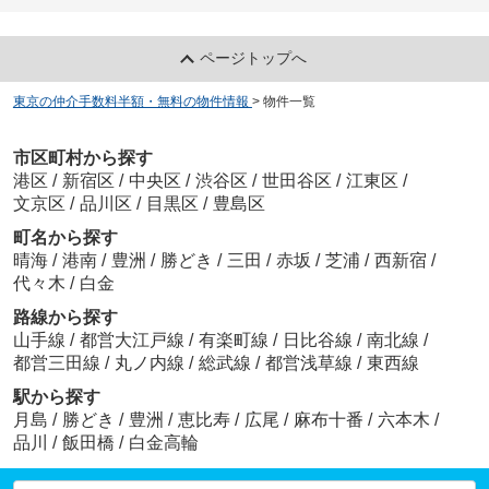
ページトップへ
東京の仲介手数料半額・無料の物件情報
>
物件一覧
市区町村から探す
港区
/
新宿区
/
中央区
/
渋谷区
/
世田谷区
/
江東区
/
文京区
/
品川区
/
目黒区
/
豊島区
町名から探す
晴海
/
港南
/
豊洲
/
勝どき
/
三田
/
赤坂
/
芝浦
/
西新宿
/
代々木
/
白金
路線から探す
山手線
/
都営大江戸線
/
有楽町線
/
日比谷線
/
南北線
/
都営三田線
/
丸ノ内線
/
総武線
/
都営浅草線
/
東西線
駅から探す
月島
/
勝どき
/
豊洲
/
恵比寿
/
広尾
/
麻布十番
/
六本木
/
品川
/
飯田橋
/
白金高輪