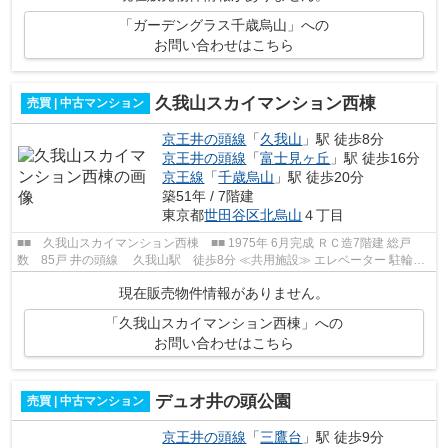
「ガーデングラス千歳烏山」への
お問い合わせはこちら
久我山スカイマンション西棟
売買 | 中古マンション
京王井の頭線
「
久我山
」駅 徒歩8分
京王井の頭線
「
富士見ヶ丘
」駅 徒歩16分
京王線
「
千歳烏山
」駅 徒歩20分
築51年 / 7階建
東京都
世田谷区
北烏山
４丁目
■■ 久我山スカイマンション西棟 ■■ 1975年 6月完成 ＲＣ造7階建 総戸
数 85戸 井の頭線 久我山駅 徒歩8分 ≪共用施設≫ エレベーター 駐輪
場・駐車場 ≪周辺情報≫ 久我山病院 北...
現在販売物件情報がありません。
「久我山スカイマンション西棟」への
お問い合わせはこちら
デュオ井の頭公園
売買 | 中古マンション
京王井の頭線
「
三鷹台
」駅 徒歩9分