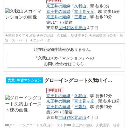
仲手無料
京王井の頭線
「
久我山
」駅 徒歩9分
京王井の頭線
「
富士見ヶ丘
」駅 徒歩15分
京王井の頭線
「
三鷹台
」駅 徒歩20分
築51年 / 7階建
東京都
世田谷区
北烏山
４丁目
★昭和５０年６月築 ★井の頭線「久我山」駅徒歩９分 ★周辺環境（公園・病
院・スーパー） ★エレベーター
現在販売物件情報がありません。
「久我山スカイマンション」への
お問い合わせはこちら
グローイングコート久我山イースト棟
売買 | 中古マンション
仲手無料
京王井の頭線
「
久我山
」駅 徒歩12分
京王井の頭線
「
富士見ヶ丘
」駅 徒歩18分
京王井の頭線
「
三鷹台
」駅 徒歩20分
築25年 / 3階建
東京都
世田谷区
北烏山
４丁目
■■グローイングコート久我山イースト棟■■ 京王井の頭線 久我山駅 徒歩