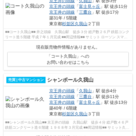
京王井の頭線
「
久我山
」駅 徒歩3分
京王井の頭線
「
富士見ヶ丘
」駅 徒歩11分
京王井の頭線
「
三鷹台
」駅 徒歩17分
築31年 / 5階建
東京都
杉並区
久我山
２丁目
■■コート久我山■■ 井之頭線 久我山駅 徒歩３分 総戸数２６戸 鉄筋コンク
リート造５階建 平成７年１月完成 ■■周辺情報■■ サミット ローソン スマイ
ル 杉並久我山郵便局
現在販売物件情報がありません。
「コート久我山」への
お問い合わせはこちら
シャンボール久我山
売買 | 中古マンション
京王井の頭線
「
久我山
」駅 徒歩4分
京王井の頭線
「
三鷹台
」駅 徒歩11分
京王井の頭線
「
富士見ヶ丘
」駅 徒歩13分
築40年 / 6階建
東京都
杉並区
久我山
３丁目
■■シャンボール久我山■■ 京王井の頭線 久我山駅 徒歩４分 総戸数４６戸
鉄筋コンクリート造６階建 １９６８年３月完成 ■■周辺情報■■ サミット久我
山店 杉並区立久我山公園 マツ...