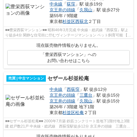
中央線
「
荻窪
」駅 徒歩19分
京王井の頭線
「
久我山
」駅 徒歩27分
築55年 / 9階建
東京都
杉並区
西荻北
２丁目
■■豊栄西荻マンション■■ 昭和46年3月完成 中央線・総武線『西荻窪』駅よ
り徒歩4分 閑静な住宅街に佇むヴィンテージマンション ペット飼育可能 【周
辺環境】 西荻窪郵便局 ワイズ...
現在販売物件情報がありません。
「豊栄西荻マンション」への
お問い合わせはこちら
セザール杉並松庵
売買 | 中古マンション
中央線
「
西荻窪
」駅 徒歩12分
京王井の頭線
「
三鷹台
」駅 徒歩15分
京王井の頭線
「
久我山
」駅 徒歩15分
築26年 / 3階建 地下1階
東京都
杉並区
松庵
２丁目
■■セザール杉並松庵■■ 2000年7月築 鉄筋コンクリート造地下1階付地上3階
建 総戸数21戸 中央線・総武線 西荻窪駅徒歩12分 京王井の頭線 三鷹台駅
徒歩13分 京王井の頭線 久我山駅徒...
現在販売物件情報がありません。