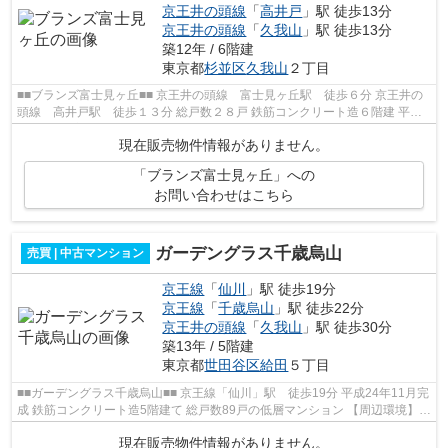
京王井の頭線
「
高井戸
」駅 徒歩13分
京王井の頭線
「
久我山
」駅 徒歩13分
築12年 / 6階建
東京都
杉並区
久我山
２丁目
■■ブランズ富士見ヶ丘■■ 京王井の頭線 富士見ヶ丘駅 徒歩６分 京王井の
頭線 高井戸駅 徒歩１３分 総戸数２８戸 鉄筋コンクリート造６階建 平成
２６年7月完成 ■■周辺情報■■ ロ...
現在販売物件情報がありません。
「ブランズ富士見ヶ丘」への
お問い合わせはこちら
ガーデングラス千歳烏山
売買 | 中古マンション
京王線
「
仙川
」駅 徒歩19分
京王線
「
千歳烏山
」駅 徒歩22分
京王井の頭線
「
久我山
」駅 徒歩30分
築13年 / 5階建
東京都
世田谷区
給田
５丁目
■■ガーデングラス千歳烏山■■ 京王線「仙川」駅 徒歩19分 平成24年11月完
成 鉄筋コンクリート造5階建て 総戸数89戸の低層マンション 【周辺環境】
ドラックセイムス 世田谷給田店：...
現在販売物件情報がありません。