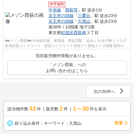
仲手無料
中央線
「
西荻窪
」駅 徒歩1分
京王井の頭線
「
三鷹台
」駅 徒歩23分
京王井の頭線
「
久我山
」駅 徒歩23分
築38年 / 10階建 地下1階
東京都
杉並区
西荻南
３丁目
■■メゾン西荻■■ 中央総武線・東西線 西荻窪駅 徒歩１分 総戸数１３３戸
鉄骨鉄筋コンクリート・鉄筋コンクリート造地下１階地上１０階建 昭和６３
年２月完成
現在販売物件情報がありません。
「メゾン西荻」への
お問い合わせはこちら
次の30件へ
43
2
1～30
該当物件数
件
販売数
件
件を表示
変更
絞り込み条件：
キーワード：久我山