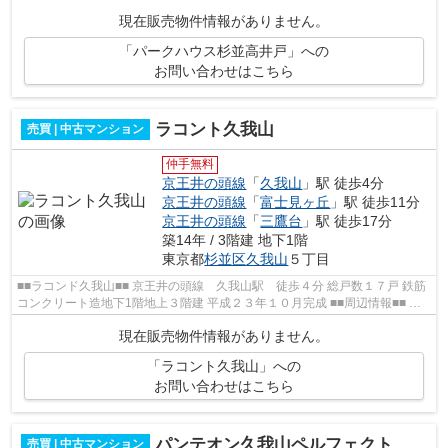
ゴミ出し可 ペット飼育可能
現在販売物件情報がありません。
「パークハウス杉並高井戸」への
お問い合わせはこちら
ラコント久我山
売買 | 中古マンション
仲手無料
京王井の頭線
「
久我山
」駅 徒歩4分
京王井の頭線
「
富士見ヶ丘
」駅 徒歩11分
京王井の頭線
「
三鷹台
」駅 徒歩17分
築14年 / 3階建 地下1階
東京都
杉並区
久我山
５丁目
■■ラコンド久我山■■ 京王井の頭線 久我山駅 徒歩４分 総戸数１７戸 鉄筋
コンクリート造地下1階地上３階建 平成２３年１０月完成 ■■周辺情報■■ フ
ァミリマート くすりのセイジョ...
現在販売物件情報がありません。
「ラコント久我山」への
お問い合わせはこちら
パンテオン久我山ペルフェクト
売買 | 中古マンション