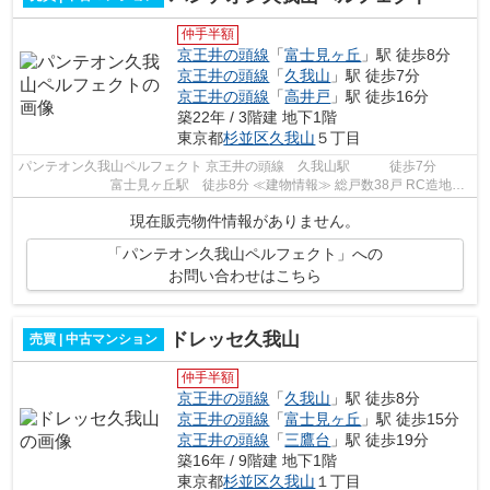
仲手半額
京王井の頭線
「
富士見ヶ丘
」駅 徒歩8分
京王井の頭線
「
久我山
」駅 徒歩7分
京王井の頭線
「
高井戸
」駅 徒歩16分
築22年 / 3階建 地下1階
東京都
杉並区
久我山
５丁目
パンテオン久我山ペルフェクト 京王井の頭線 久我山駅 徒歩7分
富士見ヶ丘駅 徒歩8分 ≪建物情報≫ 総戸数38戸 RC造地上
3階地下1階 平成16年3月完成 ≪周辺情報≫...
現在販売物件情報がありません。
「パンテオン久我山ペルフェクト」への
お問い合わせはこちら
ドレッセ久我山
売買 | 中古マンション
仲手半額
京王井の頭線
「
久我山
」駅 徒歩8分
京王井の頭線
「
富士見ヶ丘
」駅 徒歩15分
京王井の頭線
「
三鷹台
」駅 徒歩19分
築16年 / 9階建 地下1階
東京都
杉並区
久我山
１丁目