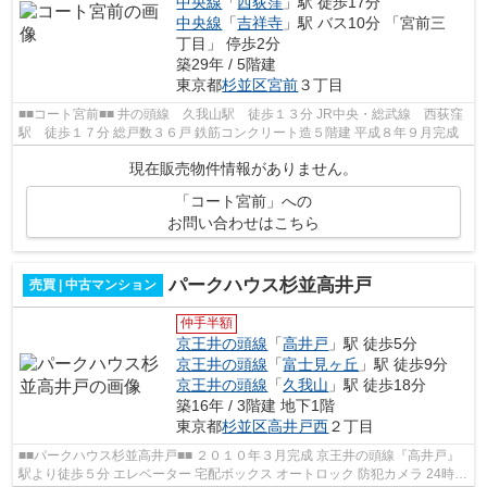
中央線
「
西荻窪
」駅 徒歩17分
中央線
「
吉祥寺
」駅 バス10分 「宮前三
丁目」 停歩2分
築29年 / 5階建
東京都
杉並区
宮前
３丁目
■■コート宮前■■ 井の頭線 久我山駅 徒歩１３分 JR中央・総武線 西荻窪
駅 徒歩１７分 総戸数３６戸 鉄筋コンクリート造５階建 平成８年９月完成
現在販売物件情報がありません。
「コート宮前」への
お問い合わせはこちら
パークハウス杉並高井戸
売買 | 中古マンション
仲手半額
京王井の頭線
「
高井戸
」駅 徒歩5分
京王井の頭線
「
富士見ヶ丘
」駅 徒歩9分
京王井の頭線
「
久我山
」駅 徒歩18分
築16年 / 3階建 地下1階
東京都
杉並区
高井戸西
２丁目
■■パークハウス杉並高井戸■■ ２０１０年３月完成 京王井の頭線『高井戸』
駅より徒歩５分 エレベーター 宅配ボックス オートロック 防犯カメラ 24時間