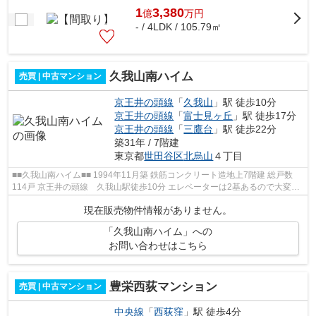
1
3,380
億
万
円
- / 4LDK / 105.79㎡
久我山南ハイム
売買 | 中古マンション
京王井の頭線
「
久我山
」駅 徒歩10分
京王井の頭線
「
富士見ヶ丘
」駅 徒歩17分
京王井の頭線
「
三鷹台
」駅 徒歩22分
築31年 / 7階建
東京都
世田谷区
北烏山
４丁目
■■久我山南ハイム■■ 1994年11月築 鉄筋コンクリート造地上7階建 総戸数
114戸 京王井の頭線 久我山駅徒歩10分 エレベーターは2基あるので大変便
利です。 【周辺環境】 スマイル薬...
現在販売物件情報がありません。
「久我山南ハイム」への
お問い合わせはこちら
豊栄西荻マンション
売買 | 中古マンション
中央線
「
西荻窪
」駅 徒歩4分