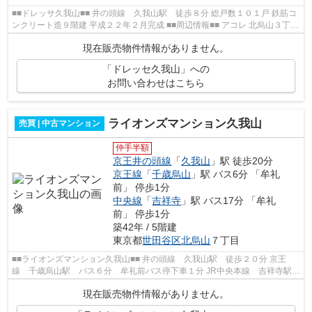
■■ドレッサ久我山■■ 井の頭線 久我山駅 徒歩８分 総戸数１０１戸 鉄筋コ
ンクリート造９階建 平成２２年２月完成 ■■周辺情報■■ アコレ 北烏山３丁目
店 セブンイレブン 久我山３丁...
現在販売物件情報がありません。
「ドレッセ久我山」への
お問い合わせはこちら
ライオンズマンション久我山
売買 | 中古マンション
仲手半額
京王井の頭線
「
久我山
」駅 徒歩20分
京王線
「
千歳烏山
」駅 バス6分 「牟礼
前」 停歩1分
中央線
「
吉祥寺
」駅 バス17分 「牟礼
前」 停歩1分
築42年 / 5階建
東京都
世田谷区
北烏山
７丁目
■■ライオンズマンション久我山■■ 井の頭線 久我山駅 徒歩２０分 京王
線 千歳烏山駅 バス６分 牟礼前バス停下車１分 JR中央本線 吉祥寺駅
バス１７分 牟礼前バス停下車１分 ...
現在販売物件情報がありません。