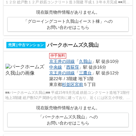
１２分 総戸数１２戸 鉄筋コンクリート造３階建 平成１３年８月完成 ■■周辺
情報■■ セブンイレブン フーズマ...
現在販売物件情報がありません。
「グローイングコート久我山イースト棟」への
お問い合わせはこちら
パークホームズ久我山
売買 | 中古マンション
仲手無料
京王井の頭線
「
久我山
」駅 徒歩10分
中央線
「
西荻窪
」駅 徒歩16分
京王井の頭線
「
三鷹台
」駅 徒歩12分
築22年 / 3階建 地下1階
東京都
杉並区
宮前
５丁目
■■パークホームズ久我山■■ 平成15年9月完成 鉄筋コンクリート造地下1階付
地上3階建 総戸数52戸 閑静な住宅街に建っており、近くには区立小学校、最
寄り駅周辺には買い物施設も充実し...
現在販売物件情報がありません。
「パークホームズ久我山」への
お問い合わせはこちら