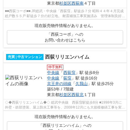
東京都
杉並区
西荻南
４丁目
■■西荻コーポ■■ JR総武・中央線「西荻窪」駅徒歩７分 昭和４４年４月完成
総戸数５５戸 駅徒歩７分の好立地。 耐震補強工事実施済み 管理体制良好
駐車場・駐輪場・バイク置き...
現在販売物件情報がありません。
「西荻コーポ」への
お問い合わせはこちら
西荻リリエンハイム
売買 | 中古マンション
仲手無料
中央線
「
西荻窪
」駅 徒歩8分
中央線
「
荻窪
」駅 徒歩16分
京王井の頭線
「
久我山
」駅 徒歩25分
築53年 / 7階建
東京都
杉並区
西荻北
１丁目
◇◆西荻リリエンハイム◆◇ 総武中央線 西荻窪駅徒歩8分 ■1998年3月に
外壁・鉄部塗装、屋上防水工事等を、2008年12月にも大規模修繕工事を実施
■周辺には、スーパーやコンビニエンス...
現在販売物件情報がありません。
「西荻リリエンハイム」への