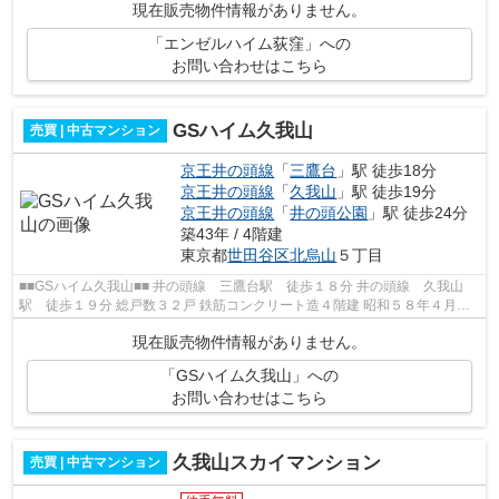
現在販売物件情報がありません。
「エンゼルハイム荻窪」への
お問い合わせはこちら
GSハイム久我山
売買 | 中古マンション
京王井の頭線
「
三鷹台
」駅 徒歩18分
京王井の頭線
「
久我山
」駅 徒歩19分
京王井の頭線
「
井の頭公園
」駅 徒歩24分
築43年 / 4階建
東京都
世田谷区
北烏山
５丁目
■■GSハイム久我山■■ 井の頭線 三鷹台駅 徒歩１８分 井の頭線 久我山
駅 徒歩１９分 総戸数３２戸 鉄筋コンクリート造４階建 昭和５８年４月完
成
現在販売物件情報がありません。
「GSハイム久我山」への
お問い合わせはこちら
久我山スカイマンション
売買 | 中古マンション