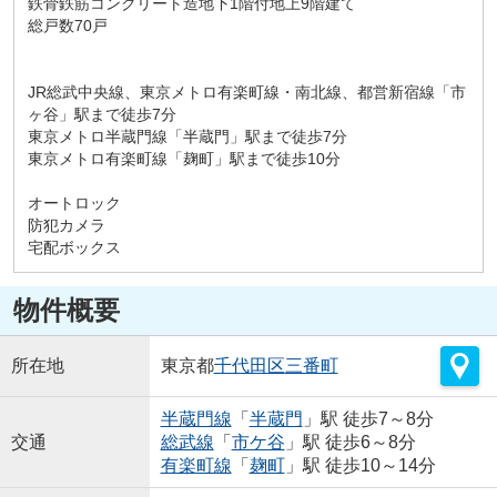
鉄骨鉄筋コンクリート造地下1階付地上9階建て
総戸数70戸
JR総武中央線、東京メトロ有楽町線・南北線、都営新宿線「市
ヶ谷」駅まで徒歩7分
東京メトロ半蔵門線「半蔵門」駅まで徒歩7分
東京メトロ有楽町線「麹町」駅まで徒歩10分
オートロック
防犯カメラ
宅配ボックス
物件概要
所在地
東京都
千代田区
三番町
半蔵門線
「
半蔵門
」駅 徒歩7～8分
交通
総武線
「
市ケ谷
」駅 徒歩6～8分
有楽町線
「
麹町
」駅 徒歩10～14分