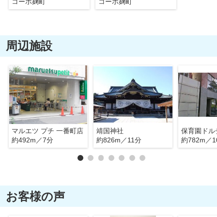
コーポ麹町
コーポ麹町
周辺施設
マルエツ プチ 一番町店
靖国神社
保育園ドル
約492m／7分
約826m／11分
約782m／1
お客様の声