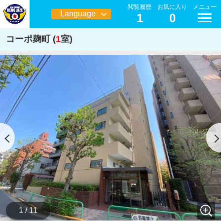
閲覧履歴
お気に入り
メニュー
Language
1
0
日本語
コーポ麹町 (
1
室)
1 / 11