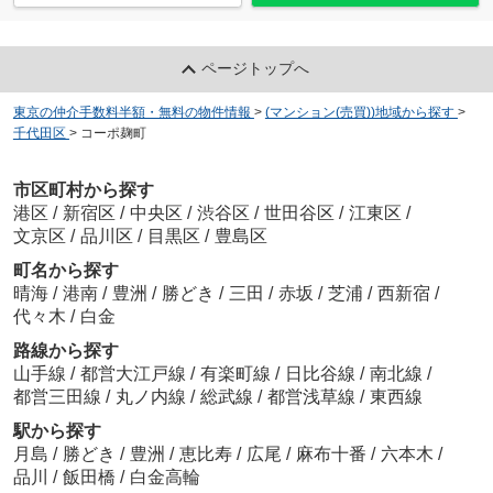
ページトップへ
東京の仲介手数料半額・無料の物件情報
>
(マンション(売買))地域から探す
>
千代田区
>
コーポ麹町
市区町村から探す
港区
/
新宿区
/
中央区
/
渋谷区
/
世田谷区
/
江東区
/
文京区
/
品川区
/
目黒区
/
豊島区
町名から探す
晴海
/
港南
/
豊洲
/
勝どき
/
三田
/
赤坂
/
芝浦
/
西新宿
/
代々木
/
白金
路線から探す
山手線
/
都営大江戸線
/
有楽町線
/
日比谷線
/
南北線
/
都営三田線
/
丸ノ内線
/
総武線
/
都営浅草線
/
東西線
駅から探す
月島
/
勝どき
/
豊洲
/
恵比寿
/
広尾
/
麻布十番
/
六本木
/
品川
/
飯田橋
/
白金高輪