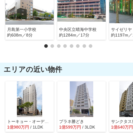
月島第一小学校
中央区立晴海中学校
約608m／8分
約1284m／17分
約1197m／
エリアの近い物件
トーキョー・オーディアム日本橋浜町
プラネ勝どき
1
億
980
万
円
/ 1LDK
1
億
599
万
円
/ 3LDK
1
億
640
万
円