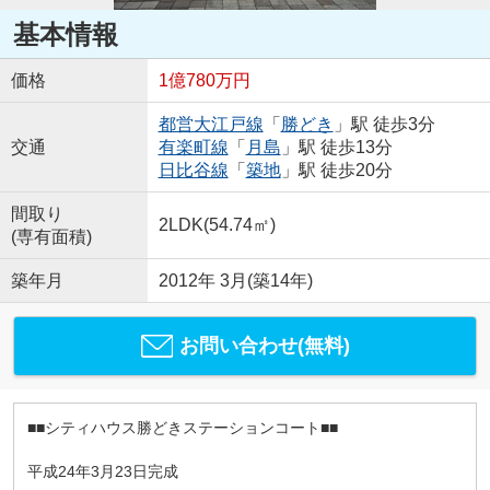
基本情報
価格
1億780万円
都営大江戸線
「
勝どき
」駅 徒歩3分
交通
有楽町線
「
月島
」駅 徒歩13分
日比谷線
「
築地
」駅 徒歩20分
間取り
2LDK(54.74㎡)
(専有面積)
築年月
2012年 3月(築14年)
お問い合わせ(無料)
■■シティハウス勝どきステーションコート■■
平成24年3月23日完成