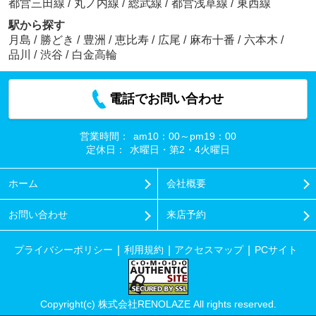
都営三田線
/
丸ノ内線
/
総武線
/
都営浅草線
/
東西線
駅から探す
月島
/
勝どき
/
豊洲
/
恵比寿
/
広尾
/
麻布十番
/
六本木
/
品川
/
渋谷
/
白金高輪
電話でお問い合わせ
営業時間：
am10：00～pm19：00
定休日：
水曜日・第2・4火曜日
ホーム
会社概要
お問い合わせ
来店予約
プライバシーポリシー
利用規約
アクセスマップ
PCサイト
Copyright(c) 株式会社RENOLAZE All rights reserved.