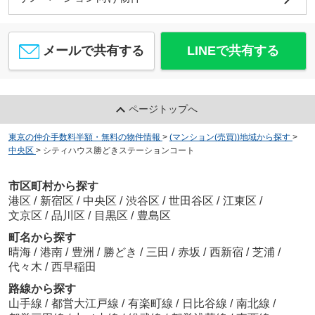
メールで共有する
LINEで共有する
ページトップへ
東京の仲介手数料半額・無料の物件情報
>
(マンション(売買))地域から探す
>
中央区
>
シティハウス勝どきステーションコート
市区町村から探す
港区
/
新宿区
/
中央区
/
渋谷区
/
世田谷区
/
江東区
/
文京区
/
品川区
/
目黒区
/
豊島区
町名から探す
晴海
/
港南
/
豊洲
/
勝どき
/
三田
/
赤坂
/
西新宿
/
芝浦
/
代々木
/
西早稲田
路線から探す
山手線
/
都営大江戸線
/
有楽町線
/
日比谷線
/
南北線
/