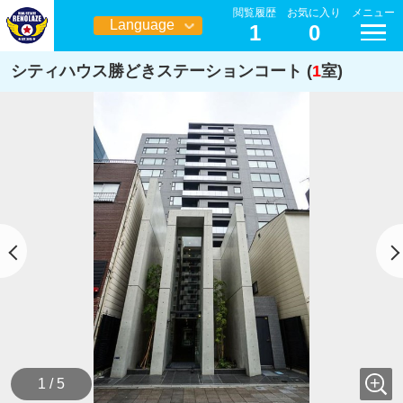
閲覧履歴
お気に入り
メニュー
Language
1
0
日本語
シティハウス勝どきステーションコート (
1
室)
1 / 5