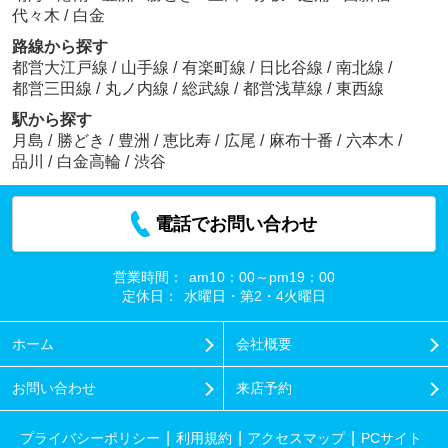
代々木
/
白金
路線から探す
都営大江戸線
/
山手線
/
有楽町線
/
日比谷線
/
南北線
/
都営三田線
/
丸ノ内線
/
総武線
/
都営浅草線
/
東西線
駅から探す
月島
/
勝どき
/
豊洲
/
恵比寿
/
広尾
/
麻布十番
/
六本木
/
品川
/
白金高輪
/
渋谷
電話でお問い合わせ
営業時間：
am10：00～pm19：00
定休日：
水曜日・第2・4火曜日
ホーム
会社概要
お問い合わせ
来店予約
プライバシーポリシー
利用規約
アクセスマップ
PCサイト