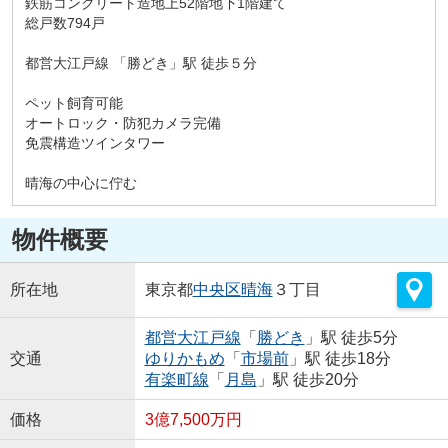
鉄筋コンクリート造地上52階地下1階建て
総戸数794戸
都営大江戸線 「勝どき」駅 徒歩５分
ペット飼育可能
オートロック・防犯カメラ完備
免震構造ツインタワー
晴海の中心に佇む
物件概要
所在地
東京都
中央区
晴海
３丁目
都営大江戸線
「
勝どき
」駅 徒歩5分
交通
ゆりかもめ
「
市場前
」駅 徒歩18分
有楽町線
「
月島
」駅 徒歩20分
価格
3億7,500万円