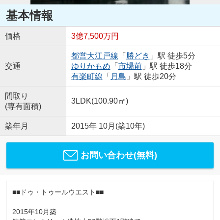
基本情報
価格
3億7,500万円
都営大江戸線
「
勝どき
」駅 徒歩5分
交通
ゆりかもめ
「
市場前
」駅 徒歩18分
有楽町線
「
月島
」駅 徒歩20分
間取り
3LDK(100.90㎡)
(専有面積)
築年月
2015年 10月(築10年)
お問い合わせ(無料)
■■ドゥ・トゥールウエスト■■
2015年10月築