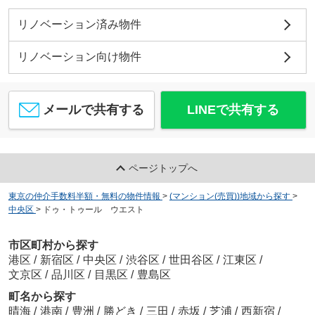
リノベーション済み物件
リノベーション向け物件
メールで共有する
LINEで共有する
ページトップへ
東京の仲介手数料半額・無料の物件情報
>
(マンション(売買))地域から探す
>
中央区
>
ドゥ・トゥール ウエスト
市区町村から探す
港区
/
新宿区
/
中央区
/
渋谷区
/
世田谷区
/
江東区
/
文京区
/
品川区
/
目黒区
/
豊島区
町名から探す
晴海
/
港南
/
豊洲
/
勝どき
/
三田
/
赤坂
/
芝浦
/
西新宿
/