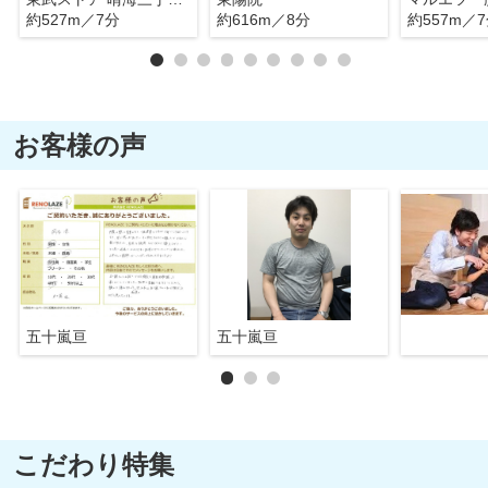
約527m／7分
約616m／8分
約557m／
お客様の声
五十嵐亘
五十嵐亘
こだわり特集