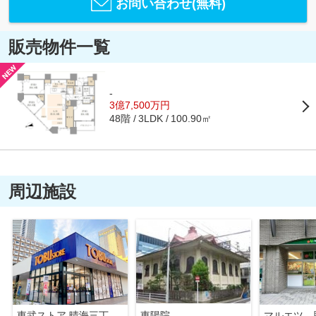
お問い合わせ(無料)
販売物件一覧
-
3億7,500万円
48階
100.90㎡
3LDK
周辺施設
東武ストア 晴海三丁目店
東陽院