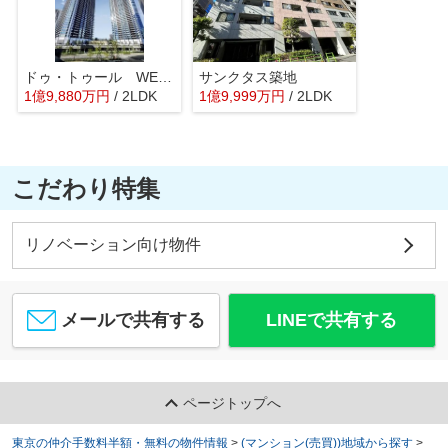
ドゥ・トゥール WEST
サンクタス築地
1
億
9,880
万
円
/ 2LDK
1
億
9,999
万
円
/ 2LDK
こだわり特集
リノベーション向け物件
メールで共有する
LINEで共有する
ページトップへ
東京の仲介手数料半額・無料の物件情報
>
(マンション(売買))地域から探す
>