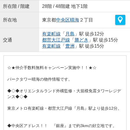
所在階 / 階建
28階 / 48階建 地下1階
所在地
東京都
中央区
晴海
２丁目
有楽町線
「
月島
」駅 徒歩12分
交通
都営大江戸線
「
勝どき
」駅 徒歩15分
有楽町線
「
豊洲
」駅 徒歩15分
☆★仲介手数料無料キャンペーン実施中！！★☆
パークタワー晴海の物件情報です。
◆◇◆オリエンタルランド外構監修・大規模免震タワーレジデ
ンス◆◇◆
東京メトロ有楽町線・都営大江戸線『月島』駅より徒歩12分。
◆中央区アドレス！！ 『銀座』まで約3kmの好立地です。