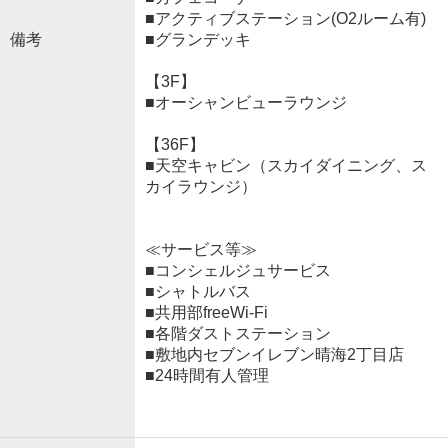
■アクティブステーション(O2ルーム有)
備考
■グランデッキ
【3F】
■オーシャンビューラウンジ
【36F】
■天空キャビン（スカイダイニング、ス
カイラウンジ）
≪サービス等≫
■コンシェルジュサービス
■シャトルバス
■共用部freeWi-Fi
■各階ダストステーション
■敷地内セブンイレブン晴海2丁目店
■24時間有人管理