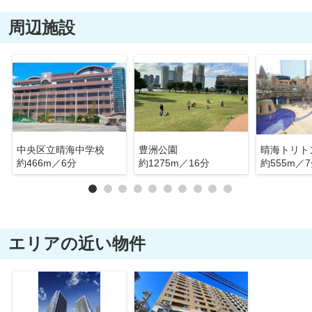
周辺施設
中央区立晴海中学校
豊洲公園
晴海トリト
約466m／6分
約1275m／16分
約555m／
エリアの近い物件