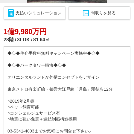
支払いシミュレーション
間取りを見る
1億9,980万円
28階
3LDK
81.64㎡
◆◇◆仲介手数料無料キャンペーン実施中◆◇◆
◆◇◆パークタワー晴海◆◇◆
オリエンタルランドが外構コンセプトをデザイン
東京メトロ有楽町線・都営大江戸線「月島」駅徒歩12分
○2019年2月築
○ペット飼育可能
○コンシェルジュサービス有
○地震に強い免震＋連結制振構造採用
03-5341-4693までお気軽にお問合せ下さい♪