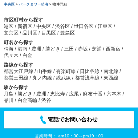
中央区
>
パークタワー晴海
>
物件詳細
市区町村から探す
港区
/
新宿区
/
中央区
/
渋谷区
/
世田谷区
/
江東区
/
文京区
/
品川区
/
目黒区
/
豊島区
町名から探す
晴海
/
港南
/
豊洲
/
勝どき
/
三田
/
赤坂
/
芝浦
/
西新宿
/
代々木
/
白金
路線から探す
都営大江戸線
/
山手線
/
有楽町線
/
日比谷線
/
南北線
/
都営三田線
/
丸ノ内線
/
総武線
/
都営浅草線
/
東西線
駅から探す
月島
/
勝どき
/
豊洲
/
恵比寿
/
広尾
/
麻布十番
/
六本木
/
品川
/
白金高輪
/
渋谷
電話でお問い合わせ
営業時間：
am10：00～pm19：00