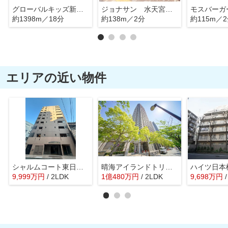
グローバルキッズ新川園
ジョナサン 水天宮駅前店
約1398m／18分
約138m／2分
約115m／
エリアの近い物件
シャルムコート東日本橋
晴海アイランドトリトンスクエアビュータワー
ハイツ日本
9,999
万
円
/ 2LDK
1
億
480
万
円
/ 2LDK
9,698
万
円