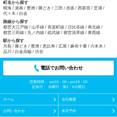
町名から探す
晴海
/
港南
/
豊洲
/
勝どき
/
三田
/
赤坂
/
西新宿
/
芝浦
/
代々木
/
白金
路線から探す
都営大江戸線
/
山手線
/
有楽町線
/
日比谷線
/
南北線
/
都営三田線
/
丸ノ内線
/
総武線
/
都営浅草線
/
東西線
駅から探す
月島
/
勝どき
/
豊洲
/
恵比寿
/
広尾
/
麻布十番
/
六本木
/
品川
/
白金高輪
/
渋谷
電話でお問い合わせ
営業時間：
am10：00～pm19：00
定休日：
水曜日・第2・4火曜日
ホーム
会社概要
お問い合わせ
来店予約