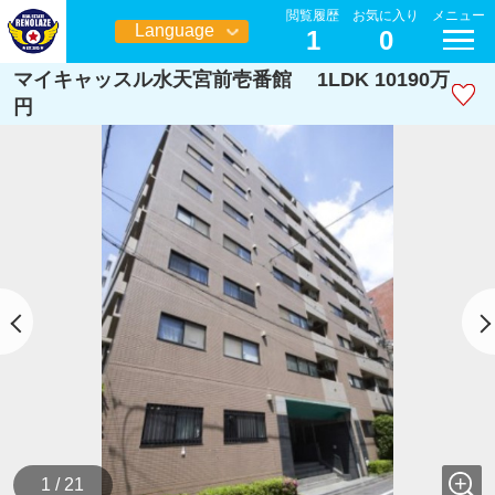
閲覧履歴
お気に入り
メニュー
Language
1
0
日本語
マイキャッスル水天宮前壱番館 1LDK 10190万
円
1 / 21