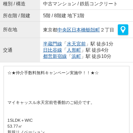
種別 / 構造
中古マンション / 鉄筋コンクリート
所在階 / 階建
5階 / 8階建 地下1階
所在地
東京都
中央区
日本橋蛎殻町
２丁目
半蔵門線
「
水天宮前
」駅 徒歩1分
交通
日比谷線
「
人形町
」駅 徒歩4分
都営新宿線
「
浜町
」駅 徒歩10分
☆★仲介手数料無料キャンペーン実施中！！★☆
マイキャッスル水天宮前壱番館のご紹介です。
1SLDK＋WIC
53.77㎡
新規リノベーション