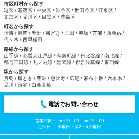
市区町村から探す
港区
/
新宿区
/
中央区
/
渋谷区
/
世田谷区
/
江東区
/
文京区
/
品川区
/
目黒区
/
豊島区
町名から探す
晴海
/
港南
/
豊洲
/
勝どき
/
三田
/
赤坂
/
芝浦
/
西新宿
/
代々木
/
西早稲田
路線から探す
山手線
/
都営大江戸線
/
有楽町線
/
日比谷線
/
南北線
/
都営三田線
/
丸ノ内線
/
総武線
/
都営浅草線
/
東西線
駅から探す
月島
/
勝どき
/
豊洲
/
恵比寿
/
広尾
/
麻布十番
/
六本木
/
品川
/
渋谷
/
白金高輪
電話でお問い合わせ
営業時間：
am10：00～pm19：00
定休日：
水曜日・第2・4火曜日