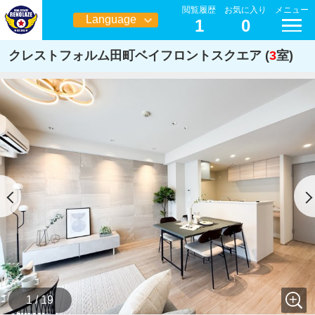
閲覧履歴
お気に入り
メニュー
Language
1
0
日本語
クレストフォルム田町ベイフロントスクエア (
3
室)
1 / 19