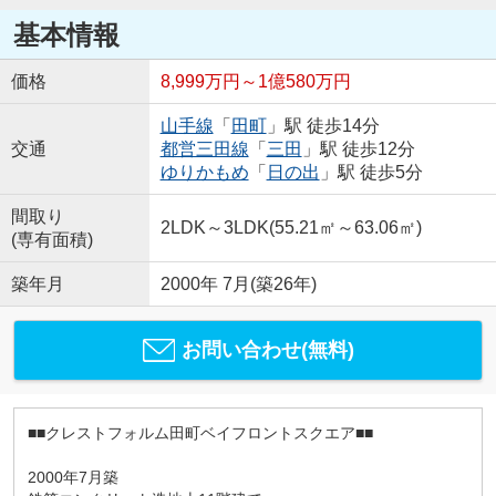
基本情報
価格
8,999万円～1億580万円
山手線
「
田町
」駅 徒歩14分
交通
都営三田線
「
三田
」駅 徒歩12分
ゆりかもめ
「
日の出
」駅 徒歩5分
間取り
2LDK～3LDK(55.21㎡～63.06㎡)
(専有面積)
築年月
2000年 7月(築26年)
お問い合わせ(無料)
■■クレストフォルム田町ベイフロントスクエア■■
2000年7月築