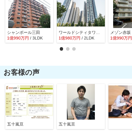
シャンボール三田
ワールドシティタワーズアクアタワー
メゾン赤坂
1
億
990
万
円
/ 3LDK
1
億
980
万
円
/ 2LDK
1
億
990
万
円
お客様の声
五十嵐亘
五十嵐亘