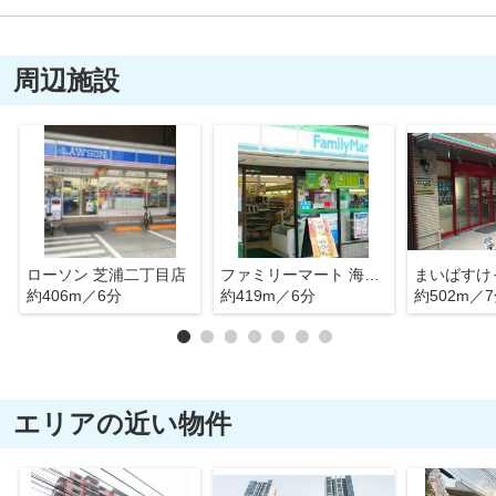
周辺施設
ローソン 芝浦二丁目店
ファミリーマート 海岸三丁目店
約406m／6分
約419m／6分
約502m／
エリアの近い物件