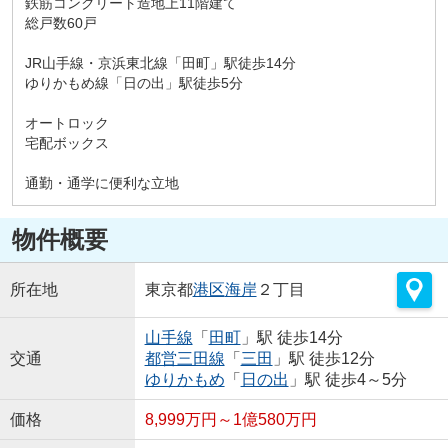
鉄筋コンクリート造地上11階建て
総戸数60戸
JR山手線・京浜東北線「田町」駅徒歩14分
ゆりかもめ線「日の出」駅徒歩5分
オートロック
宅配ボックス
通勤・通学に便利な立地
物件概要
所在地
東京都
港区
海岸
２丁目
山手線
「
田町
」駅 徒歩14分
交通
都営三田線
「
三田
」駅 徒歩12分
ゆりかもめ
「
日の出
」駅 徒歩4～5分
価格
8,999万円～1億580万円