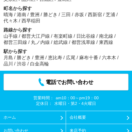
町名から探す
晴海
/
港南
/
豊洲
/
勝どき
/
三田
/
赤坂
/
西新宿
/
芝浦
/
代々木
/
西早稲田
路線から探す
山手線
/
都営大江戸線
/
有楽町線
/
日比谷線
/
南北線
/
都営三田線
/
丸ノ内線
/
総武線
/
都営浅草線
/
東西線
駅から探す
月島
/
勝どき
/
豊洲
/
恵比寿
/
広尾
/
麻布十番
/
六本木
/
品川
/
渋谷
/
白金高輪
電話でお問い合わせ
営業時間：
am10：00～pm19：00
定休日：
水曜日・第2・4火曜日
ホーム
会社概要
お問い合わせ
来店予約