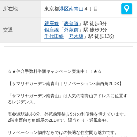
所在地
東京都
港区
南青山
４丁目
銀座線
「
表参道
」駅 徒歩8分
交通
銀座線
「
外苑前
」駅 徒歩9分
千代田線
「
乃木坂
」駅 徒歩13分
☆★仲介手数料半額キャンペーン実施中！！★☆
【サマリヤガーデン南青山｜リノベーション×南西角2LDK】
「サマリヤガーデン南青山」は人気の南青山アドレスに位置す
るレジデンス。
表参道駅徒歩8分、外苑前駅徒歩9分の利便性を備えています。
2階南西向き角部屋の2LDKで、陽当たり・通風良好。
リノベーション物件ならではの快適な住空間も魅力です。