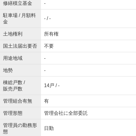
修繕積立基金
-
駐車場 / 月額料
- / -
金
土地権利
所有権
国土法届出要否
不要
用途地域
-
地勢
-
棟総戸数 /
14戸 / -
販売戸数
管理組合有無
有
管理形態
管理会社に全部委託
管理員の勤務形
日勤
態