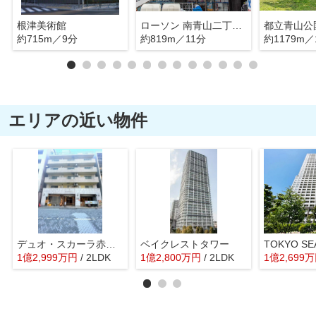
根津美術館
ローソン 南青山二丁目店
都立青山公
約715m／9分
約819m／11分
約1179m／
エリアの近い物件
デュオ・スカーラ赤坂Ⅱ
ベイクレストタワー
1
億
2,999
万
円
/ 2LDK
1
億
2,800
万
円
/ 2LDK
1
億
2,699
万