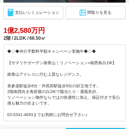
支払いシミュレーション
間取りを見る
1億2,580万円
2階
2LDK
66.50㎡
◆◇◆仲介手数料半額キャンペーン実施中◆◇◆
【サマリヤガーデン南青山｜リノベーション×南西角2LDK】
南青山アドレスに佇む上質なレジデンス。
表参道駅徒歩8分・外苑前駅徒歩9分の好立地です。
2階南西向き角部屋の2LDKで陽当たり・通風良好。
リノベーション物件ならではの快適性に加え、保証付きで安心
感も魅力の住まいです。
03-5341-4693までお気軽にお問合せ下さい♪