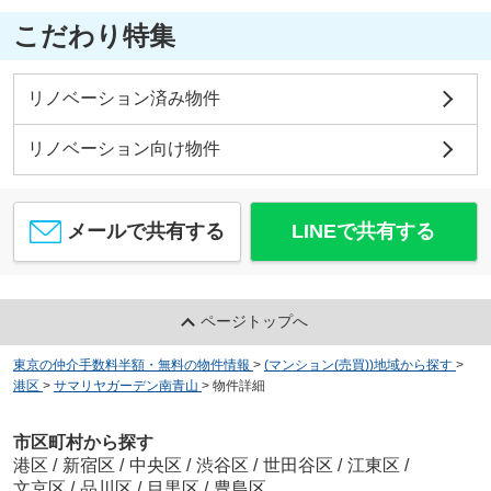
こだわり特集
リノベーション済み物件
リノベーション向け物件
メールで共有する
LINEで共有する
ページトップへ
東京の仲介手数料半額・無料の物件情報
>
(マンション(売買))地域から探す
>
港区
>
サマリヤガーデン南青山
>
物件詳細
市区町村から探す
港区
/
新宿区
/
中央区
/
渋谷区
/
世田谷区
/
江東区
/
文京区
/
品川区
/
目黒区
/
豊島区