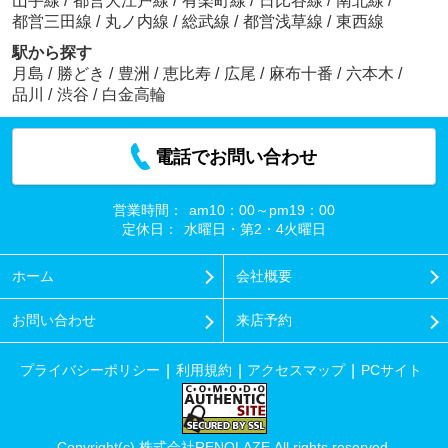
山手線
/
都営大江戸線
/
有楽町線
/
日比谷線
/
南北線
/
都営三田線
/
丸ノ内線
/
総武線
/
都営浅草線
/
東西線
駅から探す
月島
/
勝どき
/
豊洲
/
恵比寿
/
広尾
/
麻布十番
/
六本木
/
品川
/
渋谷
/
白金高輪
電話でお問い合わせ
営業時間：
am10：00～pm19：00
定休日：
水曜日・第2・4火曜日
ホーム
会社概要
お問い合わせ
来店予約
プライバシーポリシー
利用規約
アクセスマップ
PCサイト
Copyright(c) 株式会社RENOLAZE All rights reserved.