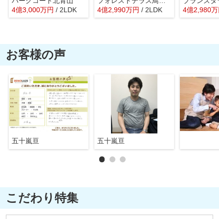
パークコート北青山
フォレストテラス鳥居坂
ブランズタ
4
億
3,000
万
円
/ 2LDK
4
億
2,990
万
円
/ 2LDK
4
億
2,980
万
お客様の声
五十嵐亘
五十嵐亘
こだわり特集