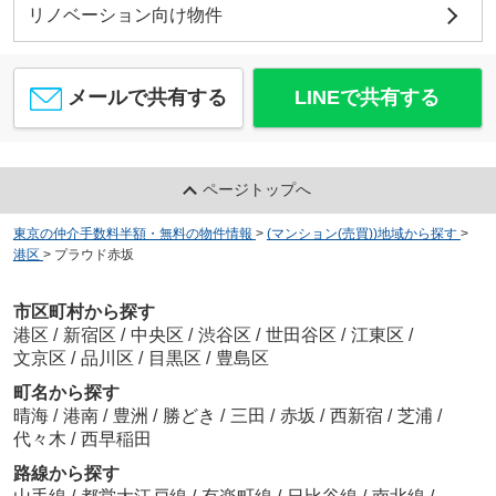
リノベーション向け物件
メールで共有する
LINEで共有する
ページトップへ
東京の仲介手数料半額・無料の物件情報
>
(マンション(売買))地域から探す
>
港区
>
プラウド赤坂
市区町村から探す
港区
/
新宿区
/
中央区
/
渋谷区
/
世田谷区
/
江東区
/
文京区
/
品川区
/
目黒区
/
豊島区
町名から探す
晴海
/
港南
/
豊洲
/
勝どき
/
三田
/
赤坂
/
西新宿
/
芝浦
/
代々木
/
西早稲田
路線から探す