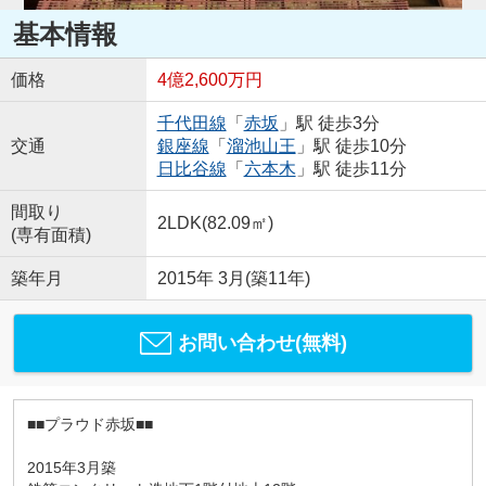
基本情報
価格
4億2,600万円
千代田線
「
赤坂
」駅 徒歩3分
交通
銀座線
「
溜池山王
」駅 徒歩10分
日比谷線
「
六本木
」駅 徒歩11分
間取り
2LDK(82.09㎡)
(専有面積)
築年月
2015年 3月(築11年)
お問い合わせ(無料)
■■プラウド赤坂■■
2015年3月築