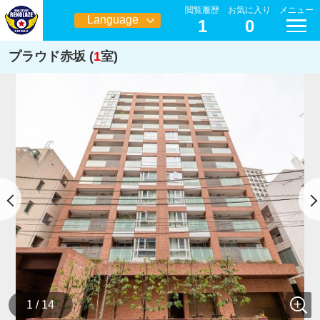
閲覧履歴
お気に入り
メニュー
Language
1
0
日本語
プラウド赤坂 (
1
室)
1 / 14