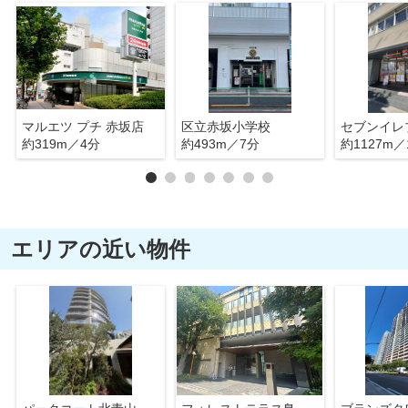
マルエツ プチ 赤坂店
区立赤坂小学校
約319m／4分
約493m／7分
約1127m／
エリアの近い物件