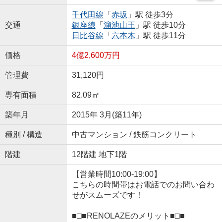
千代田線
「
赤坂
」駅 徒歩3分
交通
銀座線
「
溜池山王
」駅 徒歩10分
日比谷線
「
六本木
」駅 徒歩11分
価格
4億2,600万円
管理費
31,120円
専有面積
82.09㎡
築年月
2015年 3月(築11年)
種別 / 構造
中古マンション / 鉄筋コンクリート
階建
12階建 地下1階
【営業時間10:00-19:00】
こちらの時間帯はお電話でのお問い合わ
せがスムーズです！
■□■RENOLAZEのメリット■□■