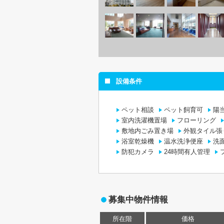
設備条件
ペット相談
ペット飼育可
陽
室内洗濯機置場
フローリング
敷地内ごみ置き場
外観タイル張
浴室乾燥機
温水洗浄便座
洗
防犯カメラ
24時間有人管理
募集中物件情報
所在階
価格