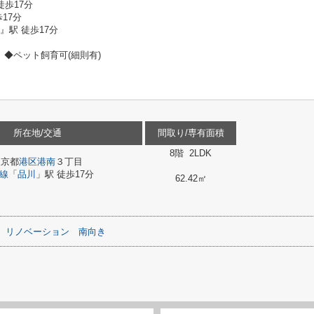
徒歩17分
17分
駅 徒歩17分
◆ペット飼育可(細則有)
所在地/交通
間取り/専有面積
8階 2LDK
東京都
港区
港南
３丁目
線
「
品川
」駅 徒歩17分
62.42㎡
リノベーション
南向き