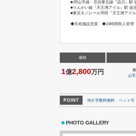
■JR山手線・京浜東北線『品川』駅 
■りんかい線『天王洲アイル』駅 徒歩
■東京モノレール羽田『天王洲アイル』
◆共有施設充実 ◆24時間有人管理 
価格
1
2,800
億
万円
山手
POINT
仲介手数料無料
ペット可
PHOTO GALLERY