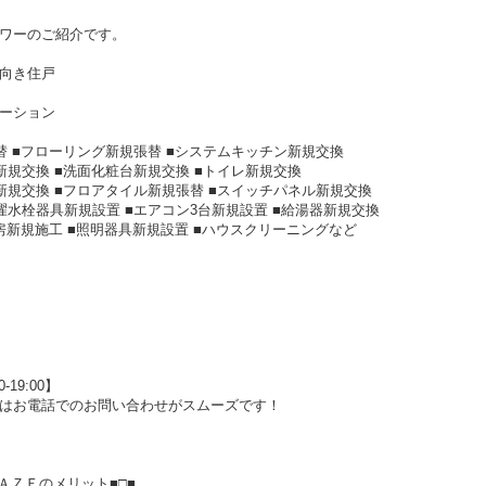
ワーのご紹介です。
向き住戸
ーション
替 ■フローリング新規張替 ■システムキッチン新規交換
新規交換 ■洗面化粧台新規交換 ■トイレ新規交換
新規交換 ■フロアタイル新規張替 ■スイッチパネル新規交換
濯水栓器具新規設置 ■エアコン3台新規設置 ■給湯器新規交換
暖房新規施工 ■照明器具新規設置 ■ハウスクリーニングなど
-19:00】
はお電話でのお問い合わせがスムーズです！
ＡＺＥのメリット■□■