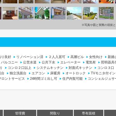
※写真や図と実際の現状と
当り良好
リノベーション済
２人入居可
高層ビル
女性向け
新婚
バルコニー
公営水道
公共下水
エレベーター
電気有
照明器具
り
コンロ２口以上
システムキッチン
対面式キッチン
コンロ３口
面台
独立洗面台
エアコン
床暖房
オートロック
TVモニタ付イ
フロントサービス
24時間ゴミ出し可
住戸内覧可能
コンシェルジュサ
管理費
間取り
専有面積