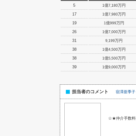
5
億
万円
1
7,180
17
億
万円
1
7,980
19
億
万円
1
999
26
億
万円
1
7,000
31
万円
9,199
38
億
万円
1
4,500
38
億
万円
1
5,500
39
億
万円
1
9,000
担当者のコメント
宿澤亜季子
☆★仲介手数料