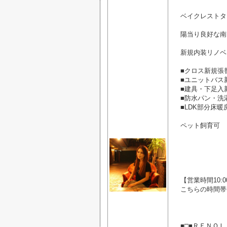
ベイクレストタ
陽当り良好な南
新規内装リノベ
■クロス新規張
■ユニットバス
■建具・下足入
■防水パン・洗
■LDK部分床
ペット飼育可
【営業時間10:00
こちらの時間帯
■□■ＲＥＮＯＬ