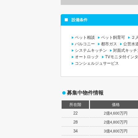
設備条件
ペット相談
ペット飼育可
２
バルコニー
都市ガス
公営水
システムキッチン
対面式キッチ
オートロック
TVモニタ付イン
コンシェルジュサービス
募集中物件情報
所在階
価格
22
億
万円
2
4,600
28
億
万円
2
4,800
34
億
万円
3
4,800