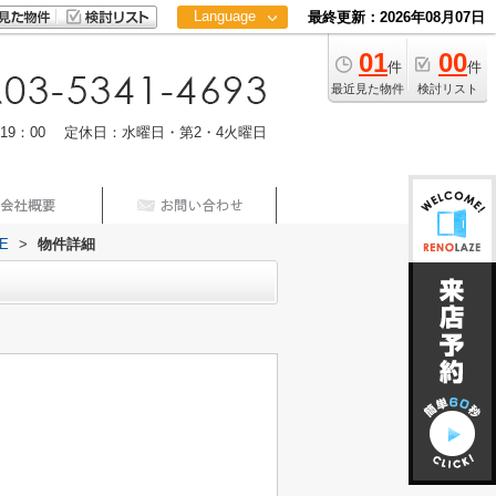
Language
最終更新：2026年08月07日
01
00
日本語
件
件
中文
最近見た物件
検討リスト
m19：00 定休日：水曜日・第2・4火曜日
E
>
物件詳細