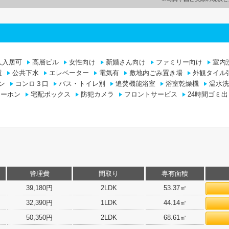
人入居可
高層ビル
女性向け
新婚さん向け
ファミリー向け
室内
道
公共下水
エレベーター
電気有
敷地内ごみ置き場
外観タイル
ン
コンロ３口
バス・トイレ別
追焚機能浴室
浴室乾燥機
温水洗
ターホン
宅配ボックス
防犯カメラ
フロントサービス
24時間ゴミ
管理費
間取り
専有面積
39,180円
2LDK
53.37㎡
32,390円
1LDK
44.14㎡
50,350円
2LDK
68.61㎡