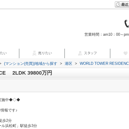
営業時間：am10：00～p
>
(マンション(売買))地域から探す
>
港区
>
WORLD TOWER RESIDENC
CE 2LDK 39800万円
実施中◆◇◆
物件情報です♪
徒歩2分
ール浜松町」駅徒歩3分