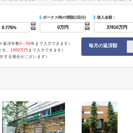
ボーナス時の増額(1回分)
借入金額：
※返済年数
5～50
年まで入力できます）
毎月の返済額
ます。
1000万円
まで入力できます）
生する場合がございます）