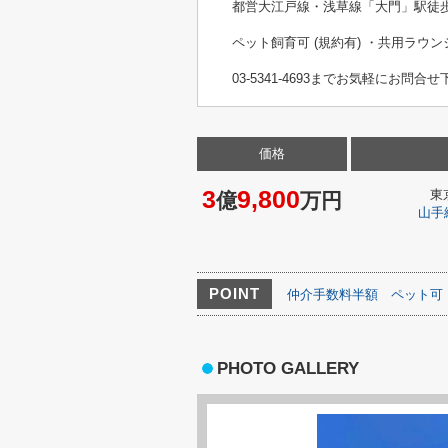
都営大江戸線・浅草線「大門」駅徒歩
ペット飼育可 (規約有) ・共用ラウン
03-5341-4693までお気軽にお問合せ
価格
3
9,800
東
億
万円
山手
POINT
仲介手数料半額
ペット可
PHOTO GALLERY