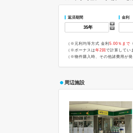
返済期間
金利
（※元利均等方式 金利
5.00％まで
（※ボーナスは
年2回
で計算してい
（※物件購入時、その他諸費用が発
周辺施設