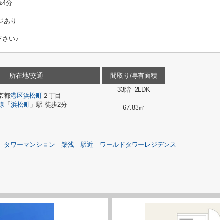
4分
ジあり
下さい♪
所在地/交通
間取り/専有面積
33階 2LDK
京都
港区
浜松町
２丁目
線
「
浜松町
」駅 徒歩2分
67.83㎡
タワーマンション
築浅
駅近
ワールドタワーレジデンス