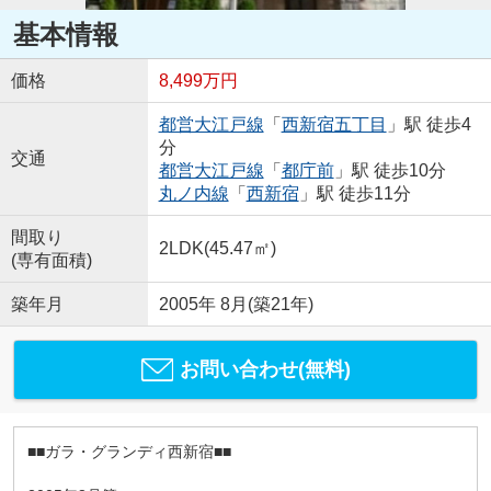
基本情報
価格
8,499万円
都営大江戸線
「
西新宿五丁目
」駅 徒歩4
分
交通
都営大江戸線
「
都庁前
」駅 徒歩10分
丸ノ内線
「
西新宿
」駅 徒歩11分
間取り
2LDK(45.47㎡)
(専有面積)
築年月
2005年 8月(築21年)
お問い合わせ(無料)
■■ガラ・グランディ西新宿■■