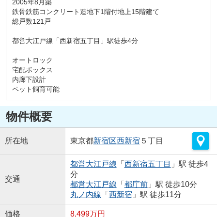
2005年8月築
鉄骨鉄筋コンクリート造地下1階付地上15階建て
総戸数121戸
都営大江戸線「西新宿五丁目」駅徒歩4分
オートロック
宅配ボックス
内廊下設計
ペット飼育可能
物件概要
所在地
東京都
新宿区
西新宿
５丁目
都営大江戸線
「
西新宿五丁目
」駅 徒歩4
分
交通
都営大江戸線
「
都庁前
」駅 徒歩10分
丸ノ内線
「
西新宿
」駅 徒歩11分
価格
8,499万円