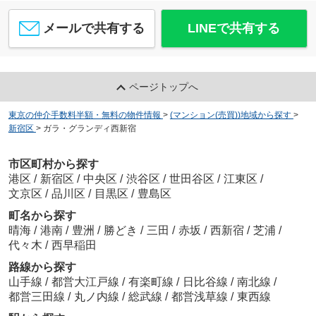
メールで共有する
LINEで共有する
ページトップへ
東京の仲介手数料半額・無料の物件情報
>
(マンション(売買))地域から探す
>
新宿区
>
ガラ・グランディ西新宿
市区町村から探す
港区
/
新宿区
/
中央区
/
渋谷区
/
世田谷区
/
江東区
/
文京区
/
品川区
/
目黒区
/
豊島区
町名から探す
晴海
/
港南
/
豊洲
/
勝どき
/
三田
/
赤坂
/
西新宿
/
芝浦
/
代々木
/
西早稲田
路線から探す
山手線
/
都営大江戸線
/
有楽町線
/
日比谷線
/
南北線
/
都営三田線
/
丸ノ内線
/
総武線
/
都営浅草線
/
東西線