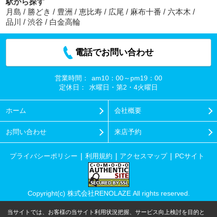
駅から探す
月島
/
勝どき
/
豊洲
/
恵比寿
/
広尾
/
麻布十番
/
六本木
/
品川
/
渋谷
/
白金高輪
電話でお問い合わせ
営業時間：
am10：00～pm19：00
定休日：
水曜日・第2・4火曜日
ホーム
会社概要
お問い合わせ
来店予約
プライバシーポリシー
利用規約
アクセスマップ
PCサイト
Copyright(c) 株式会社RENOLAZE All rights reserved.
当サイトでは、お客様の当サイト利用状況把握、サービス向上検討を目的と