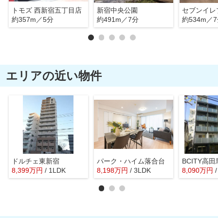
トモズ 西新宿五丁目店
新宿中央公園
約357m／5分
約491m／7分
約534m／
エリアの近い物件
ドルチェ東新宿
パーク・ハイム落合台
BCITY高田馬
8,399
万
円
/ 1LDK
8,198
万
円
/ 3LDK
8,090
万
円