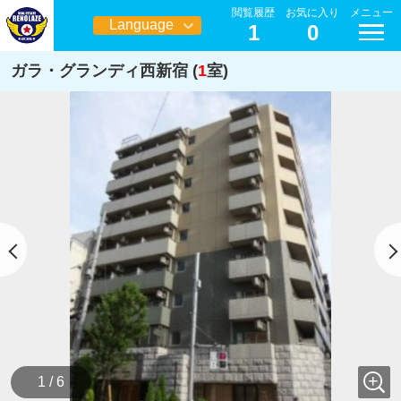
閲覧履歴
お気に入り
メニュー
Language
1
0
日本語
ガラ・グランディ西新宿 (
1
室)
1 / 6