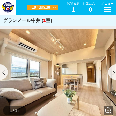
閲覧履歴
お気に入り
メニュー
Language
1
0
日本語
グランメール中井 (
1
室)
1 / 18