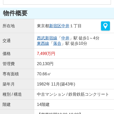
物件概要
所在地
東京都
新宿区
中井
１丁目
西武新宿線
「
中井
」駅 徒歩1～4分
交通
東西線
「
落合
」駅 徒歩10分
価格
7,499万円
管理費
20,130円
専有面積
70.66㎡
築年月
1982年 11月(築43年)
種別 / 構造
中古マンション / 鉄骨鉄筋コンクリート
階建
14階建