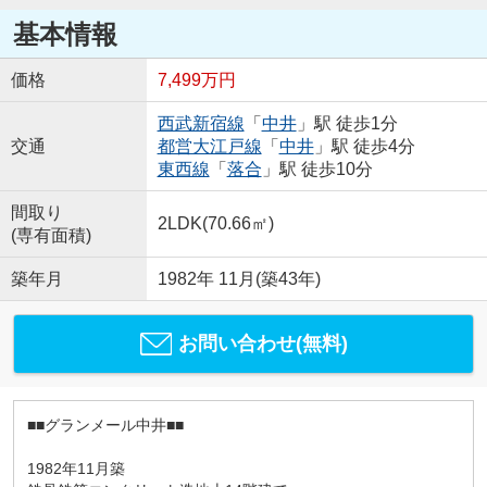
基本情報
価格
7,499万円
西武新宿線
「
中井
」駅 徒歩1分
交通
都営大江戸線
「
中井
」駅 徒歩4分
東西線
「
落合
」駅 徒歩10分
間取り
2LDK(70.66㎡)
(専有面積)
築年月
1982年 11月(築43年)
お問い合わせ(無料)
■■グランメール中井■■
1982年11月築