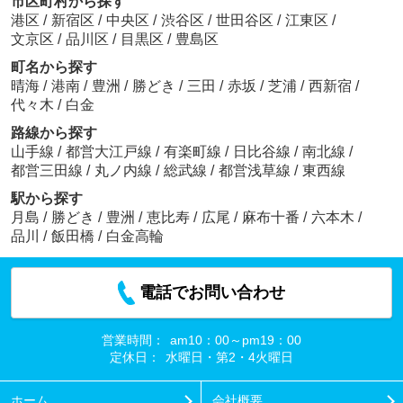
市区町村から探す
港区
/
新宿区
/
中央区
/
渋谷区
/
世田谷区
/
江東区
/
文京区
/
品川区
/
目黒区
/
豊島区
町名から探す
晴海
/
港南
/
豊洲
/
勝どき
/
三田
/
赤坂
/
芝浦
/
西新宿
/
代々木
/
白金
路線から探す
山手線
/
都営大江戸線
/
有楽町線
/
日比谷線
/
南北線
/
都営三田線
/
丸ノ内線
/
総武線
/
都営浅草線
/
東西線
駅から探す
月島
/
勝どき
/
豊洲
/
恵比寿
/
広尾
/
麻布十番
/
六本木
/
品川
/
飯田橋
/
白金高輪
電話でお問い合わせ
営業時間：
am10：00～pm19：00
定休日：
水曜日・第2・4火曜日
ホーム
会社概要