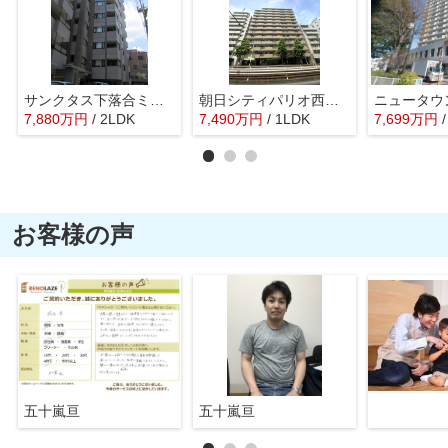
サンクタス下落合ミュゼオ・コートA
朝日シティパリオ西早稲田館
ニュータウ
7,880
万
円
/ 2LDK
7,490
万
円
/ 1LDK
7,699
万
円
お客様の声
五十嵐亘
五十嵐亘