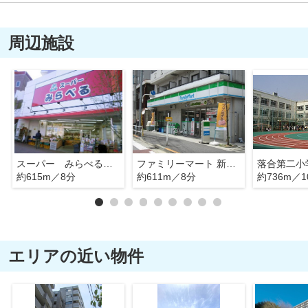
周辺施設
スーパー みらべる中井店
ファミリーマート 新宿上落合店
落合第二小
約615m／8分
約611m／8分
約736m／1
エリアの近い物件