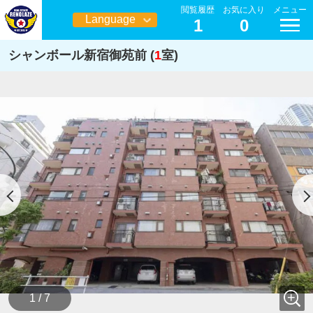
閲覧履歴
お気に入り
メニュー
Language
1
0
日本語
シャンボール新宿御苑前 (
1
室)
1 / 7