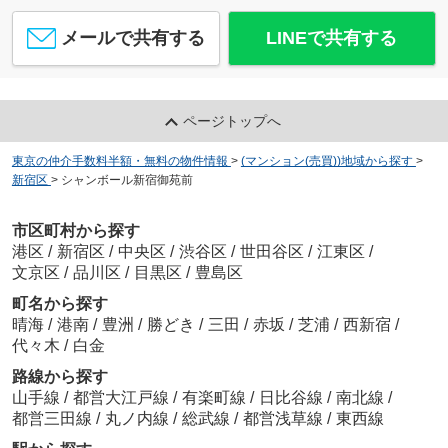
メールで共有する
LINEで共有する
ページトップへ
東京の仲介手数料半額・無料の物件情報
>
(マンション(売買))地域から探す
>
新宿区
>
シャンボール新宿御苑前
市区町村から探す
港区
/
新宿区
/
中央区
/
渋谷区
/
世田谷区
/
江東区
/
文京区
/
品川区
/
目黒区
/
豊島区
町名から探す
晴海
/
港南
/
豊洲
/
勝どき
/
三田
/
赤坂
/
芝浦
/
西新宿
/
代々木
/
白金
路線から探す
山手線
/
都営大江戸線
/
有楽町線
/
日比谷線
/
南北線
/
都営三田線
/
丸ノ内線
/
総武線
/
都営浅草線
/
東西線