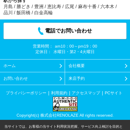
駅から探す
月島
/
勝どき
/
豊洲
/
恵比寿
/
広尾
/
麻布十番
/
六本木
/
品川
/
飯田橋
/
白金高輪
電話でお問い合わせ
営業時間：
am10：00～pm19：00
定休日：
水曜日・第2・4火曜日
ホーム
会社概要
お問い合わせ
来店予約
プライバシーポリシー
利用規約
アクセスマップ
PCサイト
Copyright(c) 株式会社RENOLAZE All rights reserved.
当サイトでは、お客様の当サイト利用状況把握、サービス向上検討を目的と