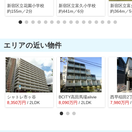
新宿区立花園小学校
新宿区立富久小学校
約155m／2分
約441m／6分
約364m／
エリアの近い物件
シャトレ市ヶ谷
BCITY高田馬場alivie
西早稲田2
8,350
万
円
/ 2LDK
8,090
万
円
/ 2LDK
7,980
万
円