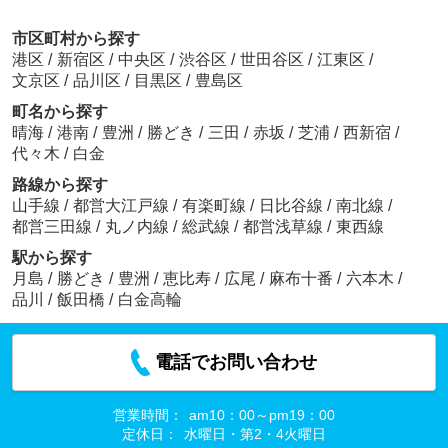
市区町村から探す
港区
/
新宿区
/
中央区
/
渋谷区
/
世田谷区
/
江東区
/
文京区
/
品川区
/
目黒区
/
豊島区
町名から探す
晴海
/
港南
/
豊洲
/
勝どき
/
三田
/
赤坂
/
芝浦
/
西新宿
/
代々木
/
白金
路線から探す
山手線
/
都営大江戸線
/
有楽町線
/
日比谷線
/
南北線
/
都営三田線
/
丸ノ内線
/
総武線
/
都営浅草線
/
東西線
駅から探す
月島
/
勝どき
/
豊洲
/
恵比寿
/
広尾
/
麻布十番
/
六本木
/
品川
/
飯田橋
/
白金高輪
電話でお問い合わせ
営業時間：
am10：00～pm19：00
定休日：
水曜日・第2・4火曜日