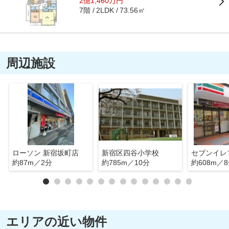
2億1,460万円
7階
73.56㎡
2LDK
周辺施設
ローソン 新宿坂町店
新宿区四谷小学校
約87m／2分
約785m／10分
約608m／
エリアの近い物件