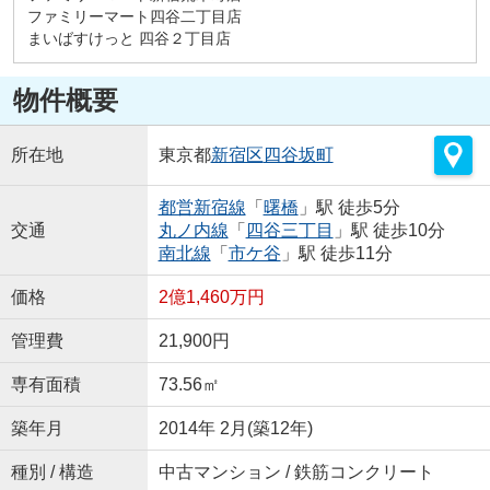
ファミリーマート四谷二丁目店
まいばすけっと 四谷２丁目店
物件概要
所在地
東京都
新宿区
四谷坂町
都営新宿線
「
曙橋
」駅 徒歩5分
交通
丸ノ内線
「
四谷三丁目
」駅 徒歩10分
南北線
「
市ケ谷
」駅 徒歩11分
価格
2億1,460万円
管理費
21,900円
専有面積
73.56㎡
築年月
2014年 2月(築12年)
種別 / 構造
中古マンション / 鉄筋コンクリート