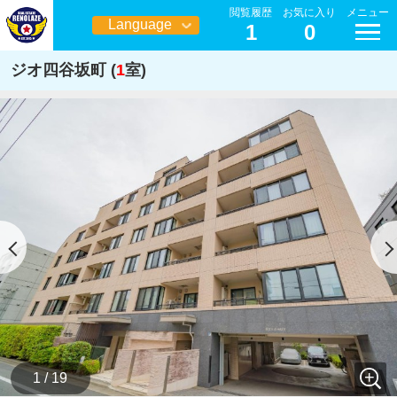
閲覧履歴
お気に入り
メニュー
Language
1
0
日本語
ジオ四谷坂町 (
1
室)
1 / 19