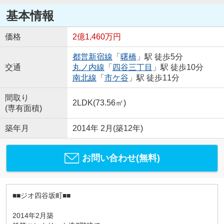
基本情報
価格
2億1,460万円
都営新宿線
「
曙橋
」駅 徒歩5分
交通
丸ノ内線
「
四谷三丁目
」駅 徒歩10分
南北線
「
市ケ谷
」駅 徒歩11分
間取り
2LDK(73.56㎡)
(専有面積)
築年月
2014年 2月(築12年)
お問い合わせ(無料)
■■ジオ四谷坂町■■
2014年2月築