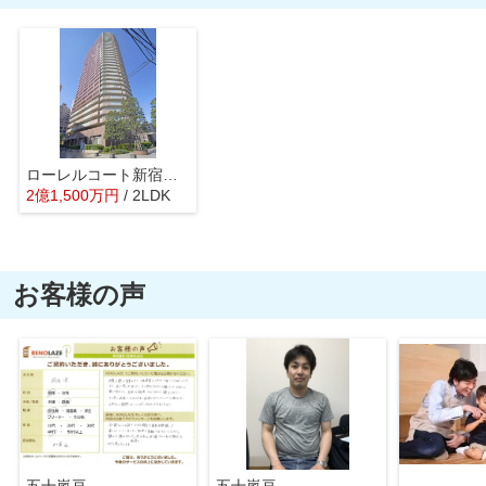
ローレルコート新宿タワー
2
億
1,500
万
円
/ 2LDK
お客様の声
五十嵐亘
五十嵐亘