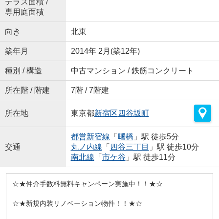
テラス面積 /
専用庭面積
向き
北東
築年月
2014年 2月(築12年)
種別 / 構造
中古マンション / 鉄筋コンクリート
所在階 / 階建
7階 / 7階建
所在地
東京都
新宿区
四谷坂町
都営新宿線
「
曙橋
」駅 徒歩5分
交通
丸ノ内線
「
四谷三丁目
」駅 徒歩10分
南北線
「
市ケ谷
」駅 徒歩11分
☆★仲介手数料無料キャンペーン実施中！！★☆
☆★新規内装リノベーション物件！！★☆