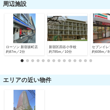
周辺施設
ローソン 新宿坂町店
新宿区四谷小学校
約87m／2分
約785m／10分
約608m／
エリアの近い物件