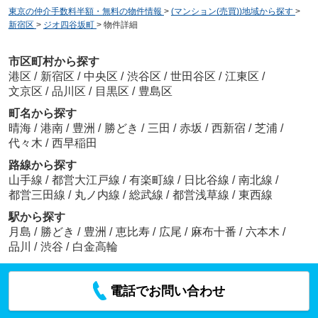
東京の仲介手数料半額・無料の物件情報
>
(マンション(売買))地域から探す
>
新宿区
>
ジオ四谷坂町
>
物件詳細
市区町村から探す
港区
/
新宿区
/
中央区
/
渋谷区
/
世田谷区
/
江東区
/
文京区
/
品川区
/
目黒区
/
豊島区
町名から探す
晴海
/
港南
/
豊洲
/
勝どき
/
三田
/
赤坂
/
西新宿
/
芝浦
/
代々木
/
西早稲田
路線から探す
山手線
/
都営大江戸線
/
有楽町線
/
日比谷線
/
南北線
/
都営三田線
/
丸ノ内線
/
総武線
/
都営浅草線
/
東西線
駅から探す
月島
/
勝どき
/
豊洲
/
恵比寿
/
広尾
/
麻布十番
/
六本木
/
品川
/
渋谷
/
白金高輪
電話でお問い合わせ