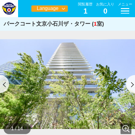
閲覧履歴
お気に入り
メニュー
Language
1
0
日本語
パークコート文京小石川ザ・タワー (
1
室)
1 / 14