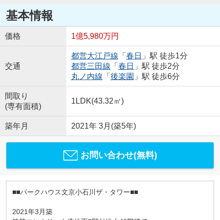
基本情報
価格
1億5,980万円
都営大江戸線
「
春日
」駅 徒歩1分
交通
都営三田線
「
春日
」駅 徒歩2分
丸ノ内線
「
後楽園
」駅 徒歩6分
間取り
1LDK(43.32㎡)
(専有面積)
築年月
2021年 3月(築5年)
お問い合わせ(無料)
■■パークハウス文京小石川ザ・タワー■■
2021年3月築