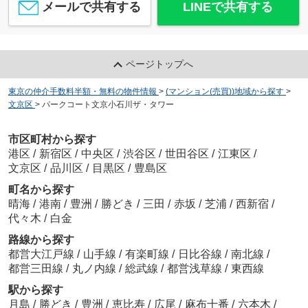
メールで共有する
LINEで共有する
ページトップへ
東京の仲介手数料半額・無料の物件情報
>
(マンション(売買))地域から探す
>
文京区
>
パークコート文京小石川ザ・タワー
市区町村から探す
港区
/
新宿区
/
中央区
/
渋谷区
/
世田谷区
/
江東区
/
文京区
/
品川区
/
目黒区
/
豊島区
町名から探す
晴海
/
港南
/
豊洲
/
勝どき
/
三田
/
赤坂
/
芝浦
/
西新宿
/
代々木
/
白金
路線から探す
都営大江戸線
/
山手線
/
有楽町線
/
日比谷線
/
南北線
/
都営三田線
/
丸ノ内線
/
総武線
/
都営浅草線
/
東西線
駅から探す
月島
/
勝どき
/
豊洲
/
恵比寿
/
広尾
/
麻布十番
/
六本木
/