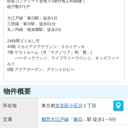
鉄筋コンクリート造地下2階付地上40階建て
総戸数571戸
大江戸線「春日駅」徒歩1分
三田線「春日駅」徒歩01分
丸ノ内線「後楽園駅」徒歩2分
24時間ゴミ出し可
40階 スカイアクアラウンジ・スカイデッキ
7階 ゲストルーム（洋「マグノリア」和「茜」)
パーティラウンジ、ライブラリーラウンジ、キッズフィー
ルド
6階 アクアガーデン、グランドロビー
物件概要
所在地
東京都
文京区
小石川
１丁目
交通
都営大江戸線
「
春日
」駅 徒歩1～6分