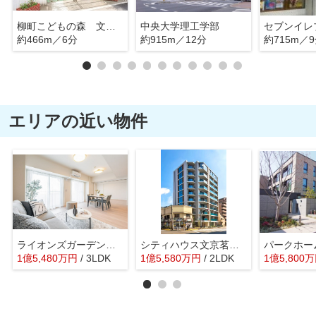
柳町こどもの森 文京区立柳町幼稚園・柳町保育園
中央大学理工学部
約466m／6分
約915m／12分
約715m／
エリアの近い物件
ライオンズガーデンヒルズ白山
シティハウス文京茗荷谷レジデンス
1
億
5,480
万
円
/ 3LDK
1
億
5,580
万
円
/ 2LDK
1
億
5,800
万