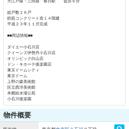
大江戸線・三田線 春日駅 徒歩６分
総戸数２６戸
鉄筋コンクリート造１４階建
平成２３年１１月完成
■■周辺情報■■
ダイエー小石川店
クイーンズ伊勢丹小石川店
オリンピック白山店
ドン・キホーテ後楽園店
東京ドームシティ
東京ドーム
上野の森美術館
区立西洋美術館
本郷給水場公苑
小石川後楽園
物件概要