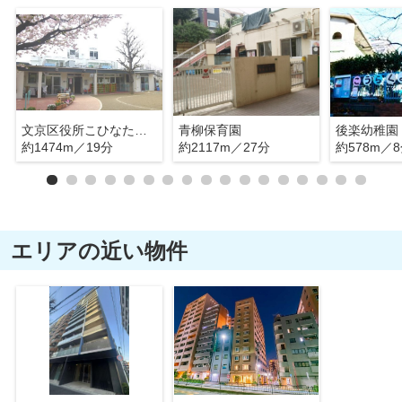
文京区役所こひなた保育園
青柳保育園
後楽幼稚園
約1474m／19分
約2117m／27分
約578m／
エリアの近い物件