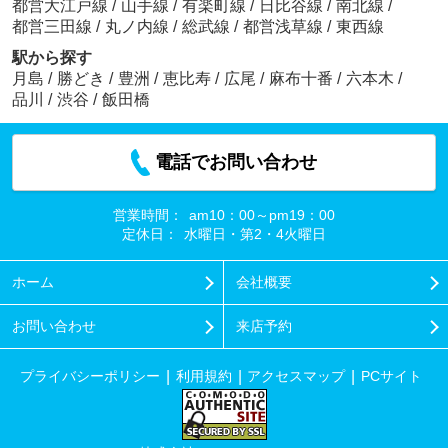
都営大江戸線
/
山手線
/
有楽町線
/
日比谷線
/
南北線
/
都営三田線
/
丸ノ内線
/
総武線
/
都営浅草線
/
東西線
駅から探す
月島
/
勝どき
/
豊洲
/
恵比寿
/
広尾
/
麻布十番
/
六本木
/
品川
/
渋谷
/
飯田橋
電話でお問い合わせ
営業時間：
am10：00～pm19：00
定休日：
水曜日・第2・4火曜日
ホーム
会社概要
お問い合わせ
来店予約
プライバシーポリシー
利用規約
アクセスマップ
PCサイト