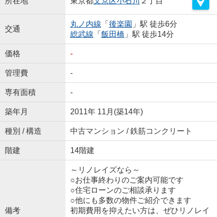
所在地
東京都
文京区
小石川
２丁目
丸ノ内線
「
後楽園
」駅 徒歩6分
交通
総武線
「
飯田橋
」駅 徒歩14分
価格
-
管理費
-
専有面積
-
築年月
2011年 11月(築14年)
種別 / 構造
中古マンション / 鉄筋コンクリート
階建
14階建
～リノレイズなら～
○お仕事終わりのご案内可能です
○住宅ローンのご相談承ります
○他にも多数の物件ご紹介できます
備考
初期費用を抑えたい方は、ぜひリノレイ