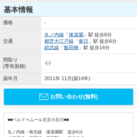
基本情報
価格
-
丸ノ内線
「
後楽園
」駅 徒歩6分
交通
都営大江戸線
「
春日
」駅 徒歩6分
総武線
「
飯田橋
」駅 徒歩14分
間取り
-(-)
(専有面積)
築年月
2011年 11月(築14年)
お問い合わせ(無料)
■■ベルドゥムール文京小石川■■
丸ノ内線・南北線 後楽園駅 徒歩6分