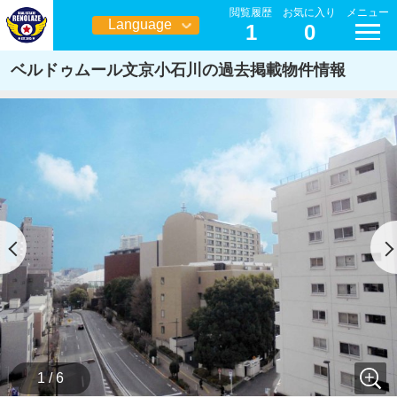
閲覧履歴
お気に入り
メニュー
Language
1
0
日本語
ベルドゥムール文京小石川の過去掲載物件情報
1 / 6