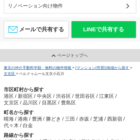
リノベーション向け物件
メールで共有する
LINEで共有する
ページトップへ
東京の仲介手数料半額・無料の物件情報
>
(マンション(売買))地域から探す
>
文京区
>
ベルドゥムール文京小石川
市区町村から探す
港区
/
新宿区
/
中央区
/
渋谷区
/
世田谷区
/
江東区
/
文京区
/
品川区
/
目黒区
/
豊島区
町名から探す
晴海
/
港南
/
豊洲
/
勝どき
/
三田
/
赤坂
/
芝浦
/
西新宿
/
代々木
/
白金
路線から探す