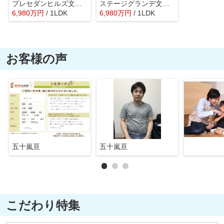
プレセダンヒルズ文京本駒込
ステージグランデ文京大塚
6,980
万
円
/ 1LDK
6,980
万
円
/ 1LDK
お客様の声
五十嵐亘
五十嵐亘
こだわり特集