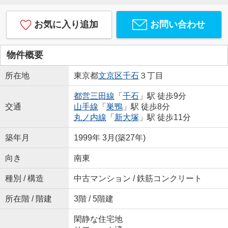
お気に入り追加
お問い合わせ
物件概要
所在地
東京都
文京区
千石
３丁目
都営三田線
「
千石
」駅 徒歩9分
交通
山手線
「
巣鴨
」駅 徒歩8分
丸ノ内線
「
新大塚
」駅 徒歩11分
築年月
1999年 3月(築27年)
向き
南東
種別 / 構造
中古マンション / 鉄筋コンクリート
所在階 / 階建
3階 / 5階建
閑静な住宅地