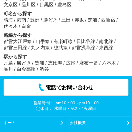
文京区
/
品川区
/
目黒区
/
豊島区
町名から探す
晴海
/
港南
/
豊洲
/
勝どき
/
三田
/
赤坂
/
芝浦
/
西新宿
/
代々木
/
白金
路線から探す
都営大江戸線
/
山手線
/
有楽町線
/
日比谷線
/
南北線
/
都営三田線
/
丸ノ内線
/
総武線
/
都営浅草線
/
東西線
駅から探す
月島
/
勝どき
/
豊洲
/
恵比寿
/
広尾
/
麻布十番
/
六本木
/
品川
/
白金高輪
/
渋谷
電話でお問い合わせ
営業時間：
am10：00～pm19：00
定休日：
水曜日・第2・4火曜日
ホーム
会社概要