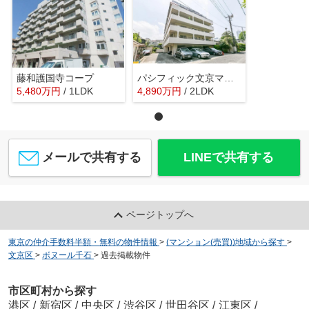
藤和護国寺コープ
パシフィック文京マンション
5,480
万
円
/ 1LDK
4,890
万
円
/ 2LDK
メールで共有する
LINEで共有する
ページトップへ
東京の仲介手数料半額・無料の物件情報
>
(マンション(売買))地域から探す
>
文京区
>
ボヌール千石
>
過去掲載物件
市区町村から探す
港区
/
新宿区
/
中央区
/
渋谷区
/
世田谷区
/
江東区
/