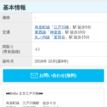
基本情報
価格
-
有楽町線
「
江戸川橋
」駅 徒歩5分
交通
東西線
「
神楽坂
」駅 徒歩10分
丸ノ内線
「
茗荷谷
」駅 徒歩15分
間取り
-(-)
(専有面積)
築年月
2016年 10月(築9年)
お問い合わせ(無料)
■■Brillia 文京江戸川橋■■
有楽町線 江戸川橋駅 徒歩５分