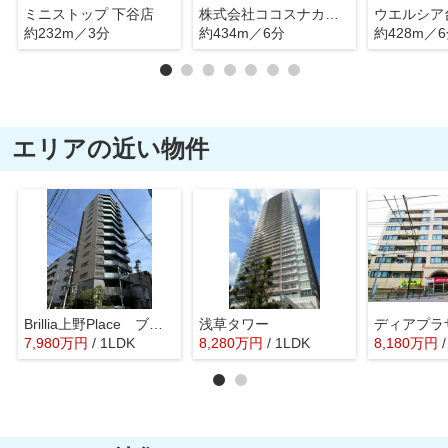
ミニストップ 下谷店
株式会社ココスナカムラ
ウエルシア
約232m／3分
約434m／6分
約428m／
エリアの近い物件
Brillia上野Place ブリリア上野プレイス
浅草タワー
ディアプラ
7,980
万
円
/ 1LDK
8,280
万
円
/ 1LDK
8,180
万
円