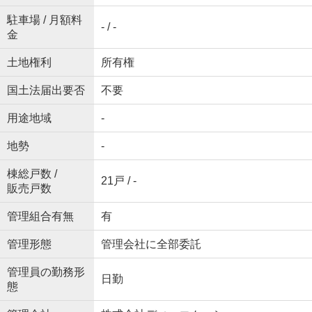
駐車場 / 月額料
- / -
金
土地権利
所有権
国土法届出要否
不要
用途地域
-
地勢
-
棟総戸数 /
21戸 / -
販売戸数
管理組合有無
有
管理形態
管理会社に全部委託
管理員の勤務形
日勤
態