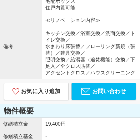
宅配ボックス
住戸内覧可能
≪リノベーション内容≫
キッチン交換／浴室交換／洗面交換／ト
イレ交換／
備考
水まわり床張替／フローリング新規（張
替）／建具交換／
照明交換／給湯器（追焚機能）交換／下
足入／全クロス貼替／
アクセントクロス／ハウスクリーニング
お気に入り追加
お問い合わせ
物件概要
修繕積立金
19,400円
修繕積立基金
-