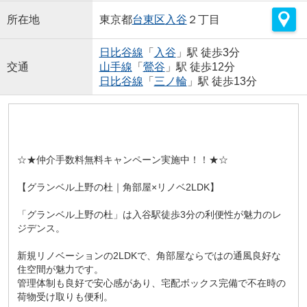
所在地
東京都
台東区
入谷
２丁目
日比谷線
「
入谷
」駅 徒歩3分
交通
山手線
「
鶯谷
」駅 徒歩12分
日比谷線
「
三ノ輪
」駅 徒歩13分
☆★仲介手数料無料キャンペーン実施中！！★☆
【グランベル上野の杜｜角部屋×リノベ2LDK】
「グランベル上野の杜」は入谷駅徒歩3分の利便性が魅力のレ
ジデンス。
新規リノベーションの2LDKで、角部屋ならではの通風良好な
住空間が魅力です。
管理体制も良好で安心感があり、宅配ボックス完備で不在時の
荷物受け取りも便利。