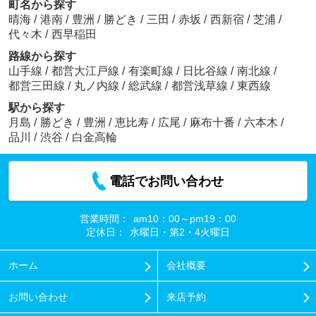
町名から探す
晴海
/
港南
/
豊洲
/
勝どき
/
三田
/
赤坂
/
西新宿
/
芝浦
/
代々木
/
西早稲田
路線から探す
山手線
/
都営大江戸線
/
有楽町線
/
日比谷線
/
南北線
/
都営三田線
/
丸ノ内線
/
総武線
/
都営浅草線
/
東西線
駅から探す
月島
/
勝どき
/
豊洲
/
恵比寿
/
広尾
/
麻布十番
/
六本木
/
品川
/
渋谷
/
白金高輪
電話でお問い合わせ
営業時間：
am10：00～pm19：00
定休日：
水曜日・第2・4火曜日
ホーム
会社概要
お問い合わせ
来店予約