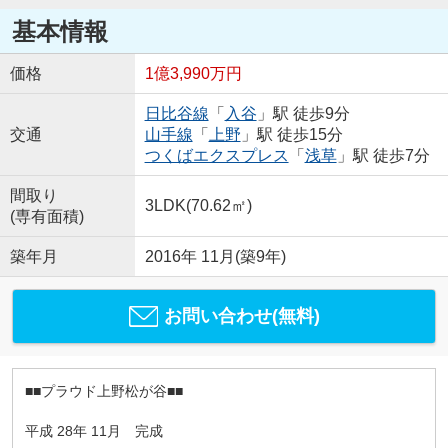
基本情報
価格
1億3,990万円
日比谷線
「
入谷
」駅 徒歩9分
交通
山手線
「
上野
」駅 徒歩15分
つくばエクスプレス
「
浅草
」駅 徒歩7分
間取り
3LDK(70.62㎡)
(専有面積)
築年月
2016年 11月(築9年)
お問い合わせ(無料)
■■プラウド上野松が谷■■
平成 28年 11⽉ 完成