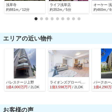
浅草寺
ライフ浅草店
オーケー 
約881m／12分
約352m／5分
約460m／
エリアの近い物件
パレステージ上野
ライオンズグローベル浅草雷門
1
億
4,000
万
円
/ 2LDK
1
億
3,598
万
円
/ 2LDK
1
億
4,290
万
お客様の声