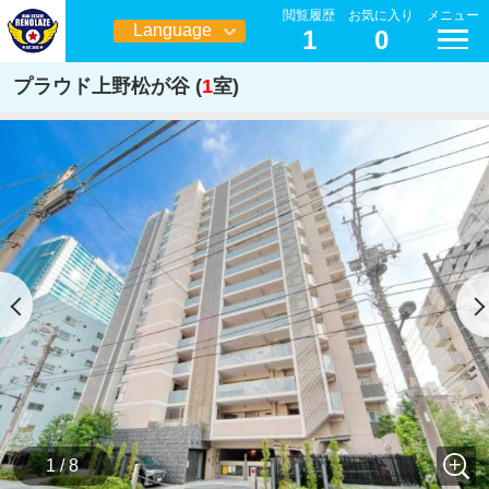
閲覧履歴
お気に入り
メニュー
Language
1
0
日本語
プラウド上野松が谷 (
1
室)
1 / 8