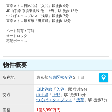
東京メトロ⽇⽐⾕線「⼊⾕」駅徒歩 9分
JR⼭⼿線‧京浜東北線 他「上野」駅 徒歩 15分
つくばエクスプレス「浅草」駅徒歩 7分
東京メトロ銀座線「⽥原町」駅徒歩 13分
ペット飼育：可能
オートロック
宅配ボックス
物件概要
所在地
東京都
台東区
松が谷
３丁目
日比谷線
「
入谷
」駅 徒歩9分
交通
山手線
「
上野
」駅 徒歩15分
つくばエクスプレス
「
浅草
」駅 徒歩7分
価格
1億3,990万円