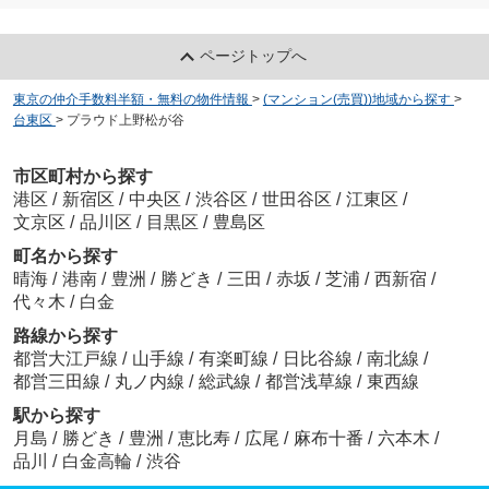
ページトップへ
東京の仲介手数料半額・無料の物件情報
>
(マンション(売買))地域から探す
>
台東区
>
プラウド上野松が谷
市区町村から探す
港区
/
新宿区
/
中央区
/
渋谷区
/
世田谷区
/
江東区
/
文京区
/
品川区
/
目黒区
/
豊島区
町名から探す
晴海
/
港南
/
豊洲
/
勝どき
/
三田
/
赤坂
/
芝浦
/
西新宿
/
代々木
/
白金
路線から探す
都営大江戸線
/
山手線
/
有楽町線
/
日比谷線
/
南北線
/
都営三田線
/
丸ノ内線
/
総武線
/
都営浅草線
/
東西線
駅から探す
月島
/
勝どき
/
豊洲
/
恵比寿
/
広尾
/
麻布十番
/
六本木
/
品川
/
白金高輪
/
渋谷