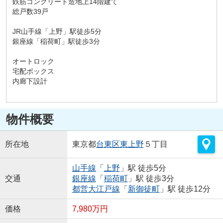
鉄筋コンクリート造地上14階建て
総戸数39戸
JR山手線「上野」駅徒歩5分
銀座線「稲荷町」駅徒歩3分
オートロック
宅配ボックス
内廊下設計
物件概要
所在地
東京都
台東区
東上野
５丁目
山手線
「
上野
」駅 徒歩5分
交通
銀座線
「
稲荷町
」駅 徒歩3分
都営大江戸線
「
新御徒町
」駅 徒歩12分
価格
7,980万円