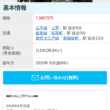
基本情報
価格
7,980万円
山手線
「
上野
」駅 徒歩5分
交通
銀座線
「
稲荷町
」駅 徒歩3分
都営大江戸線
「
新御徒町
」駅 徒歩12分
間取り
1LDK(38.84㎡)
(専有面積)
築年月
2020年 8月(築6年)
お問い合わせ(無料)
■■Brillia上野Place■■
2020年8月完成