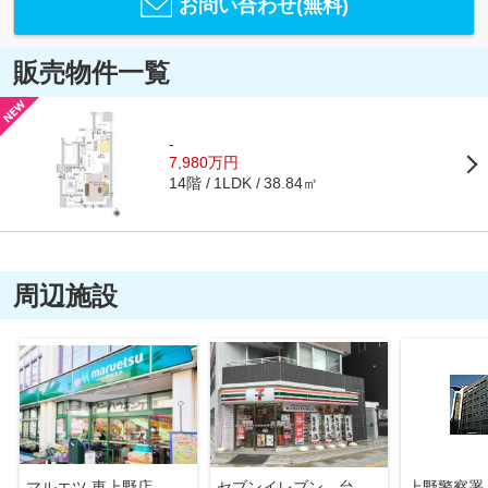
お問い合わせ(無料)
販売物件一覧
-
7,980万円
14階
38.84㎡
1LDK
周辺施設
マルエツ 東上野店
セブンイレブン 台東区役所前店
上野警察署