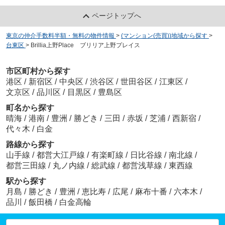
ページトップへ
東京の仲介手数料半額・無料の物件情報
>
(マンション(売買))地域から探す
>
台東区
>
Brillia上野Place ブリリア上野プレイス
市区町村から探す
港区
/
新宿区
/
中央区
/
渋谷区
/
世田谷区
/
江東区
/
文京区
/
品川区
/
目黒区
/
豊島区
町名から探す
晴海
/
港南
/
豊洲
/
勝どき
/
三田
/
赤坂
/
芝浦
/
西新宿
/
代々木
/
白金
路線から探す
山手線
/
都営大江戸線
/
有楽町線
/
日比谷線
/
南北線
/
都営三田線
/
丸ノ内線
/
総武線
/
都営浅草線
/
東西線
駅から探す
月島
/
勝どき
/
豊洲
/
恵比寿
/
広尾
/
麻布十番
/
六本木
/
品川
/
飯田橋
/
白金高輪