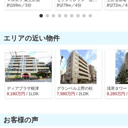
約169m／3分
約279m／4分
約272m／
エリアの近い物件
ディアプラザ根津
グランベル上野の杜
浅草タワー
8,180
万
円
/ 1LDK
7,980
万
円
/ 2LDK
8,280
万
円
お客様の声