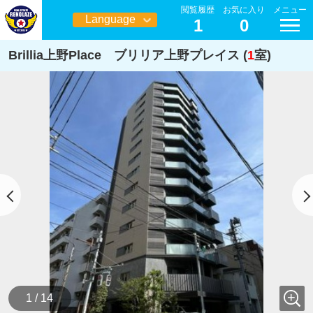
閲覧履歴
お気に入り
メニュー
Language
1
0
日本語
Brillia上野Place ブリリア上野プレイス (
1
室)
1 / 14