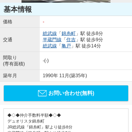
基本情報
価格
-
総武線
「
錦糸町
」駅 徒歩8分
交通
半蔵門線
「
住吉
」駅 徒歩9分
総武線
「
亀戸
」駅 徒歩14分
間取り
-(-)
(専有面積)
築年月
1990年 11月(築35年)
お問い合わせ(無料)
◆◇◆仲介手数料半額◆◇◆
デュオリスタ錦糸町
JR総武線『錦糸町』駅より徒歩8分