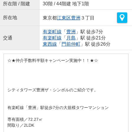
所在階 / 階建
30階 / 44階建 地下1階
所在地
東京都
江東区
豊洲
３丁目
有楽町線
「
豊洲
」駅 徒歩7分
交通
有楽町線
「
月島
」駅 徒歩21分
東西線
「
門前仲町
」駅 徒歩26分
☆★仲介手数料半額キャンペーン実施中！！★☆
シティタワーズ豊洲ザ・シンボルのご紹介です。
有楽町線「豊洲」駅徒歩7分の大規模タワーマンション
専有面積／72.27㎡
間取り／2LDK