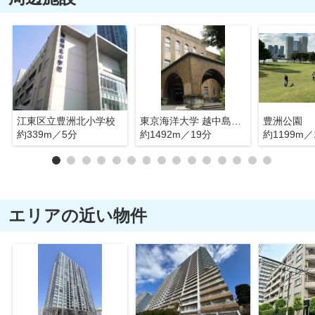
江東区立豊洲北小学校
東京海洋大学 越中島キャンパス
豊洲公園
約339m／5分
約1492m／19分
約1199m／
エリアの近い物件