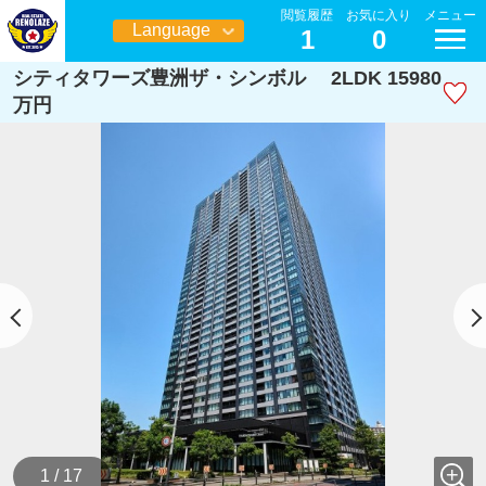
閲覧履歴
お気に入り
メニュー
Language
1
0
日本語
シティタワーズ豊洲ザ・シンボル 2LDK 15980
万円
1 / 17