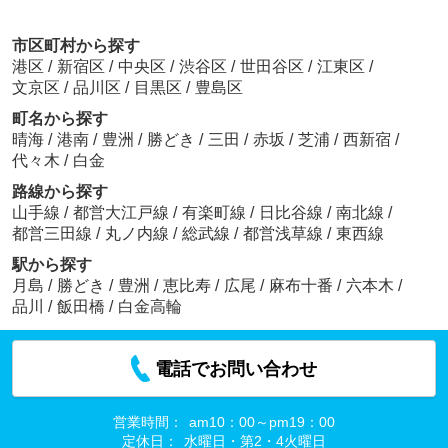
市区町村から探す
港区
/
新宿区
/
中央区
/
渋谷区
/
世田谷区
/
江東区
/
文京区
/
品川区
/
目黒区
/
豊島区
町名から探す
晴海
/
港南
/
豊洲
/
勝どき
/
三田
/
赤坂
/
芝浦
/
西新宿
/
代々木
/
白金
路線から探す
山手線
/
都営大江戸線
/
有楽町線
/
日比谷線
/
南北線
/
都営三田線
/
丸ノ内線
/
総武線
/
都営浅草線
/
東西線
駅から探す
月島
/
勝どき
/
豊洲
/
恵比寿
/
広尾
/
麻布十番
/
六本木
/
品川
/
飯田橋
/
白金高輪
電話でお問い合わせ
営業時間：
am10：00～pm19：00
定休日：
水曜日・第2・4火曜日