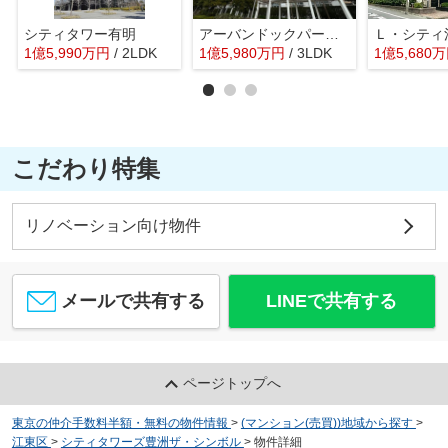
シティタワー有明
アーバンドックパークシティ豊洲タワーＢ棟
Ｌ・シティ
1
億
5,990
万
円
/ 2LDK
1
億
5,980
万
円
/ 3LDK
1
億
5,680
万
こだわり特集
リノベーション向け物件
メールで共有する
LINEで共有する
ページトップへ
東京の仲介手数料半額・無料の物件情報
>
(マンション(売買))地域から探す
>
江東区
>
シティタワーズ豊洲ザ・シンボル
>
物件詳細