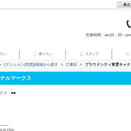
営業時間：am10：00～p
>
(マンション(売買))地域から探す
>
江東区
>
プラウドシティ東雲キャナ
ナルマークス
クス ■■
━━━
歩10分