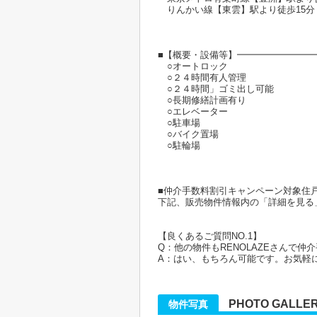
りんかい線【東雲】駅より徒歩15分
■【概要・設備等】━━━━━━━━
○オートロック
○２４時間有人管理
○２４時間」ゴミ出し可能
○長期修繕計画有り
○エレベーター
○駐車場
○バイク置場
○駐輪場
■仲介手数料割引キャンペーン対象住
下記、販売物件情報内の「詳細を見る
【良くあるご質問NO.1】
Q：他の物件もRENOLAZEさんで
A：はい、もちろん可能です。お気軽
PHOTO GALLE
物件写真