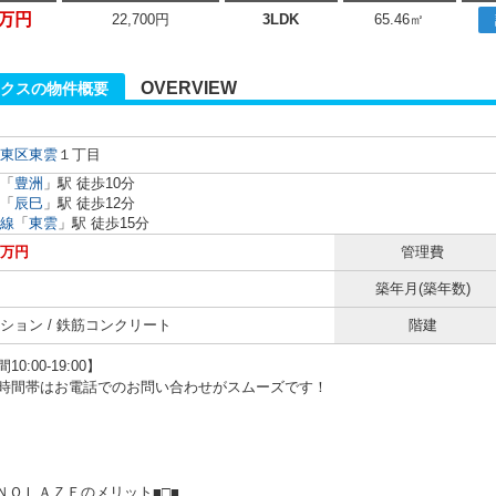
0万円
22,700円
3LDK
65.46㎡
OVERVIEW
ークスの物件概要
東区
東雲
１丁目
「
豊洲
」駅 徒歩10分
「
辰巳
」駅 徒歩12分
線
「
東雲
」駅 徒歩15分
0万円
管理費
築年月(築年数)
ション / 鉄筋コンクリート
階建
0:00-19:00】
時間帯はお電話でのお問い合わせがスムーズです！
ＥＮＯＬＡＺＥのメリット■□■