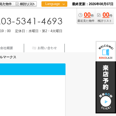
Language
最終更新：2026年08月07日
00
00
日本語
件
件
中文
最近見た物件
検討リスト
m19：00 定休日：水曜日・第2・4火曜日
ルマークス