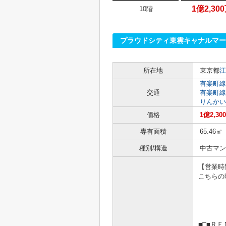
1億2,30
10階
プラウドシティ東雲キャナルマ
所在地
東京都
江
有楽町線
交通
有楽町線
りんかい
価格
1億2,30
専有面積
65.46㎡
種別/構造
中古マン
【営業時間1
こちらの
■□■Ｒ