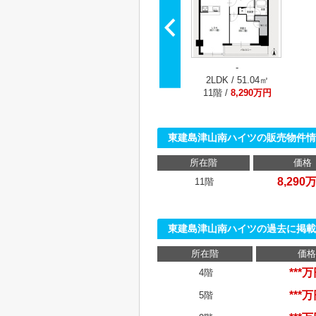
-
2LDK / 51.04㎡
11階 /
8,290万円
東建島津山南ハイツの販売物件情
所在階
価格
8,290
11階
東建島津山南ハイツの過去に掲載
所在階
価格
***
4階
***
5階