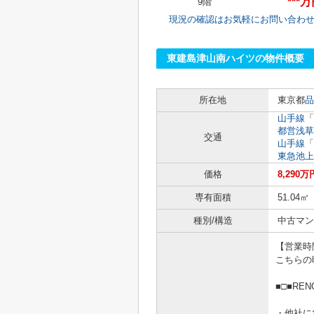
***
9階
現況の確認はお気軽にお問い合わ
東建島津山南ハイツの物件概要
所在地
東京都
品
山手線
「
都営浅草
交通
山手線
「
東急池上
価格
8,290万
専有面積
51.04㎡
種別/構造
中古マン
【営業時間1
こちらの
■□■RE
・他社に