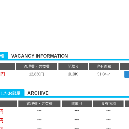
VACANCY INFORMATION
報
管理費・共益費
間取り
専有面積
万円
12,830円
2LDK
51.04㎡
ARCHIVE
したお部屋
管理費・共益費
間取り
専有面積
万円
***
***
***
万円
***
***
***