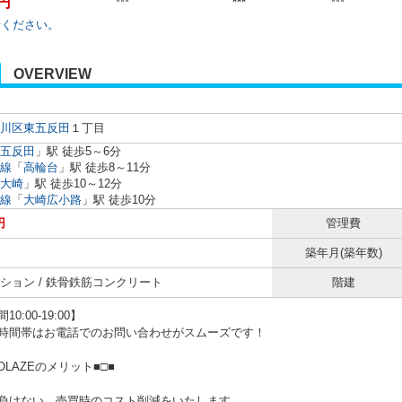
万円
***
***
***
せください。
OVERVIEW
川区
東五反田
１丁目
五反田
」駅 徒歩5～6分
線
「
高輪台
」駅 徒歩8～11分
大崎
」駅 徒歩10～12分
線
「
大崎広小路
」駅 徒歩10分
円
管理費
築年月(築年数)
ション / 鉄骨鉄筋コンクリート
階建
0:00-19:00】
時間帯はお電話でのお問い合わせがスムーズです！
NOLAZEのメリット■□■
負けない、売買時のコスト削減をいたします。