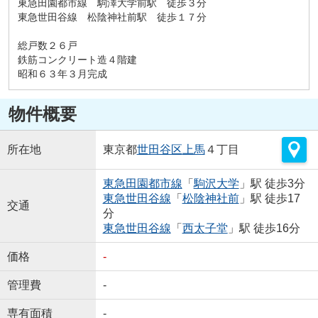
東急田園都市線 駒澤大学前駅 徒歩３分
東急世田谷線 松陰神社前駅 徒歩１７分
総戸数２６戸
鉄筋コンクリート造４階建
昭和６３年３月完成
物件概要
所在地
東京都
世田谷区
上馬
４丁目
東急田園都市線
「
駒沢大学
」駅 徒歩3分
東急世田谷線
「
松陰神社前
」駅 徒歩17
交通
分
東急世田谷線
「
西太子堂
」駅 徒歩16分
価格
-
管理費
-
専有面積
-