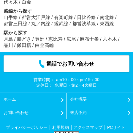
代々木
/
白金
路線から探す
山手線
/
都営大江戸線
/
有楽町線
/
日比谷線
/
南北線
/
都営三田線
/
丸ノ内線
/
総武線
/
都営浅草線
/
東西線
駅から探す
月島
/
勝どき
/
豊洲
/
恵比寿
/
広尾
/
麻布十番
/
六本木
/
品川
/
飯田橋
/
白金高輪
電話でお問い合わせ
営業時間：
am10：00～pm19：00
定休日：
水曜日・第2・4火曜日
ホーム
会社概要
お問い合わせ
来店予約
プライバシーポリシー
利用規約
アクセスマップ
PCサイト