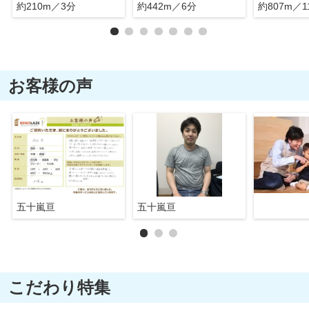
約210m／3分
約442m／6分
約807m／1
お客様の声
五十嵐亘
五十嵐亘
こだわり特集