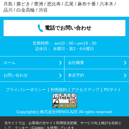
月島
/
勝どき
/
豊洲
/
恵比寿
/
広尾
/
麻布十番
/
六本木
/
品川
/
白金高輪
/
渋谷
電話でお問い合わせ
営業時間：
am10：00～pm19：00
定休日：
水曜日・第2・4火曜日
ホーム
会社概要
お問い合わせ
来店予約
プライバシーポリシー
利用規約
アクセスマップ
PCサイト
Copyright(c) 株式会社RENOLAZE All rights reserved.
当サイトでは、お客様の当サイト利用状況把握、サービス向上検討を目的と
して、クッキー（Cookie）を使用しています。