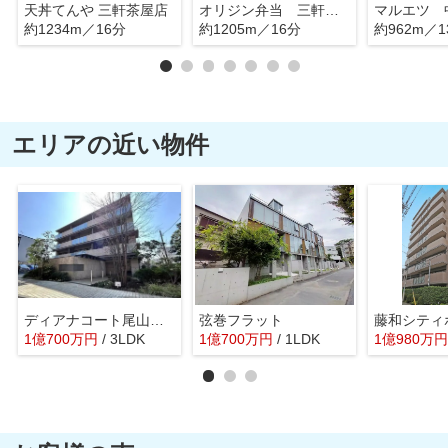
天丼てんや 三軒茶屋店
オリジン弁当 三軒茶屋店
マルエツ 
約1234m／16分
約1205m／16分
約962m／1
エリアの近い物件
ディアナコート尾山台翠景
弦巻フラット
1
億
700
万
円
/ 3LDK
1
億
700
万
円
/ 1LDK
1
億
980
万
円