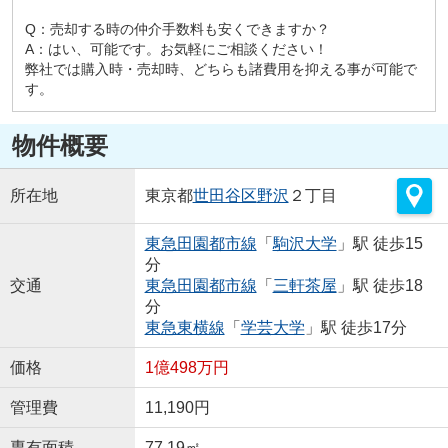
Q：売却する時の仲介手数料も安くできますか？
A：はい、可能です。お気軽にご相談ください！
弊社では購入時・売却時、どちらも諸費用を抑える事が可能で
す。
物件概要
所在地
東京都
世田谷区
野沢
２丁目
東急田園都市線
「
駒沢大学
」駅 徒歩15
分
交通
東急田園都市線
「
三軒茶屋
」駅 徒歩18
分
東急東横線
「
学芸大学
」駅 徒歩17分
価格
1億498万円
管理費
11,190円
専有面積
77.19㎡