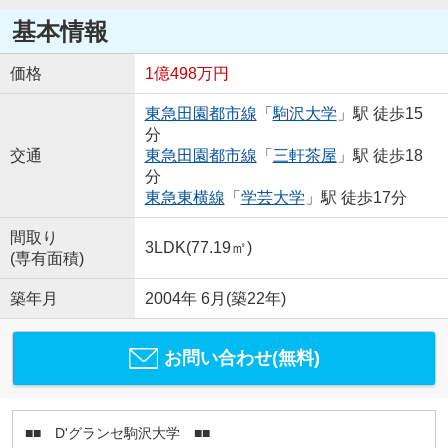
基本情報
価格
1億498万円
東急田園都市線
「
駒沢大学
」駅 徒歩15
分
交通
東急田園都市線
「
三軒茶屋
」駅 徒歩18
分
東急東横線
「
学芸大学
」駅 徒歩17分
間取り
3LDK(77.19㎡)
(専有面積)
築年月
2004年 6月(築22年)
お問い合わせ(無料)
■■ D'グランセ駒沢大学 ■■