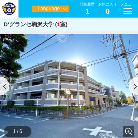
閲覧履歴
お気に入り
メニュー
Language
1
0
日本語
D‘グランセ駒沢大学 (
1
室)
1 / 6