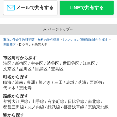
メールで共有する
LINEで共有する
ページトップへ
東京の仲介手数料半額・無料の物件情報
>
(マンション(売買))地域から探す
>
世田谷区
>
D‘グランセ駒沢大学
市区町村から探す
港区
/
新宿区
/
中央区
/
渋谷区
/
世田谷区
/
江東区
/
文京区
/
品川区
/
目黒区
/
豊島区
町名から探す
晴海
/
港南
/
豊洲
/
勝どき
/
三田
/
赤坂
/
芝浦
/
西新宿
/
代々木
/
恵比寿
路線から探す
都営大江戸線
/
山手線
/
有楽町線
/
日比谷線
/
南北線
/
都営三田線
/
丸ノ内線
/
総武線
/
都営浅草線
/
京浜東北線
駅から探す