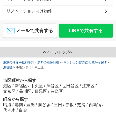
リノベーション向け物件
メールで共有する
LINEで共有する
ページトップへ
東京の仲介手数料半額・無料の物件情報
>
(マンション(売買))地域から探す
>
渋谷区
>
ルモンド代々木上原
市区町村から探す
港区
/
新宿区
/
中央区
/
渋谷区
/
世田谷区
/
江東区
/
文京区
/
品川区
/
目黒区
/
豊島区
町名から探す
晴海
/
港南
/
豊洲
/
勝どき
/
三田
/
赤坂
/
芝浦
/
西新宿
/
代々木
/
白金