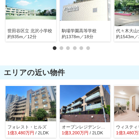
世田谷区立 北沢小学校
駒場学園高等学校
代々木大山
約935m／12分
約1378m／18分
約1543m／
エリアの近い物件
フォレスト・ヒルズ
オープンレジデンシア初台
1
億
3,480
万
円
/ 2LDK
1
億
3,200
万
円
/ 2LDK
1
億
3,480
万