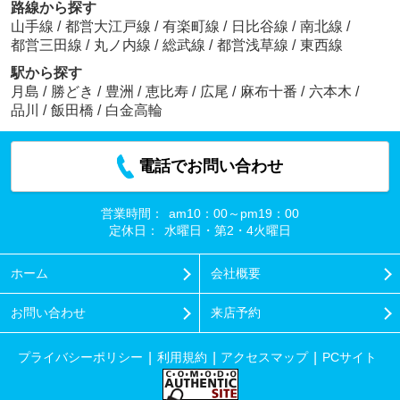
路線から探す
山手線
/
都営大江戸線
/
有楽町線
/
日比谷線
/
南北線
/
都営三田線
/
丸ノ内線
/
総武線
/
都営浅草線
/
東西線
駅から探す
月島
/
勝どき
/
豊洲
/
恵比寿
/
広尾
/
麻布十番
/
六本木
/
品川
/
飯田橋
/
白金高輪
電話でお問い合わせ
営業時間：
am10：00～pm19：00
定休日：
水曜日・第2・4火曜日
ホーム
会社概要
お問い合わせ
来店予約
プライバシーポリシー
利用規約
アクセスマップ
PCサイト