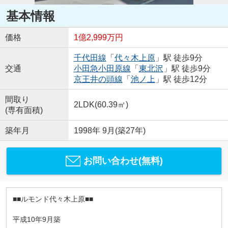
基本情報
価格
1億2,999万円
千代田線
「
代々木上原
」駅 徒歩9分
交通
小田急小田原線
「
東北沢
」駅 徒歩9分
京王井の頭線
「
池ノ上
」駅 徒歩12分
間取り
2LDK(60.39㎡)
(専有面積)
築年月
1998年 9月(築27年)
お問い合わせ(無料)
■■ルモンド代々木上原■■
平成10年9月築