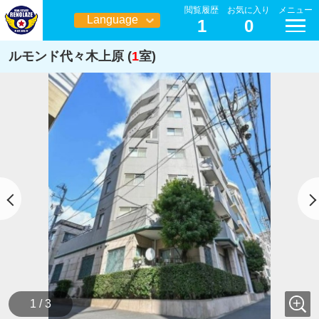
閲覧履歴
お気に入り
メニュー
Language
1
0
日本語
ルモンド代々木上原 (
1
室)
1 / 3