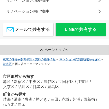
リノベーション済み物件
リノベーション向け物件
メールで共有する
LINEで共有する
ページトップへ
東京の仲介手数料半額・無料の物件情報
>
(マンション(売買))地域から探す
>
渋谷区
>
幡ヶ谷コーエイマンション
市区町村から探す
港区
/
新宿区
/
中央区
/
渋谷区
/
世田谷区
/
江東区
/
文京区
/
品川区
/
目黒区
/
豊島区
町名から探す
晴海
/
港南
/
豊洲
/
勝どき
/
三田
/
赤坂
/
芝浦
/
西新宿
/
代々木
/
白金