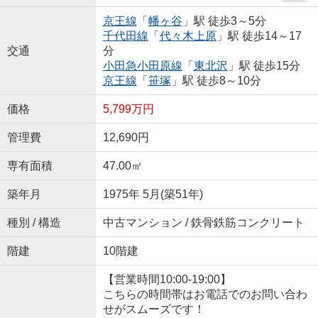
京王線
「
幡ヶ谷
」駅 徒歩3～5分
千代田線
「
代々木上原
」駅 徒歩14～17
交通
分
小田急小田原線
「
東北沢
」駅 徒歩15分
京王線
「
笹塚
」駅 徒歩8～10分
価格
5,799万円
管理費
12,690円
専有面積
47.00㎡
築年月
1975年 5月(築51年)
種別 / 構造
中古マンション / 鉄骨鉄筋コンクリート
階建
10階建
【営業時間10:00-19:00】
こちらの時間帯はお電話でのお問い合わ
せがスムーズです！