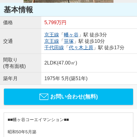
基本情報
価格
5,799万円
京王線
「
幡ヶ谷
」駅 徒歩3分
交通
京王線
「
笹塚
」駅 徒歩10分
千代田線
「
代々木上原
」駅 徒歩17分
間取り
2LDK(47.00㎡)
(専有面積)
築年月
1975年 5月(築51年)
お問い合わせ(無料)
■■幡ヶ谷コーエイマンション■■
昭和50年5月築