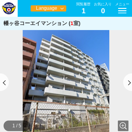
閲覧履歴
お気に入り
メニュー
Language
1
0
日本語
幡ヶ谷コーエイマンション (
1
室)
1 / 5