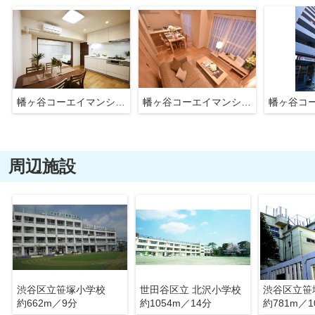
幡ヶ谷コーエイマンション
幡ヶ谷コーエイマンション
周辺施設
渋谷区立笹塚小学校
世田谷区立 北沢小学校
渋谷区立笹
約662m／9分
約1054m／14分
約781m／1