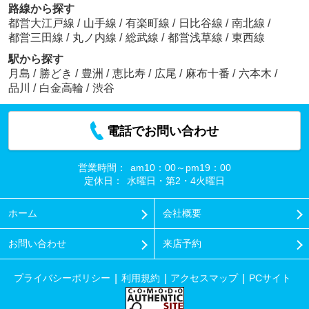
路線から探す
都営大江戸線
/
山手線
/
有楽町線
/
日比谷線
/
南北線
/
都営三田線
/
丸ノ内線
/
総武線
/
都営浅草線
/
東西線
駅から探す
月島
/
勝どき
/
豊洲
/
恵比寿
/
広尾
/
麻布十番
/
六本木
/
品川
/
白金高輪
/
渋谷
電話でお問い合わせ
営業時間：
am10：00～pm19：00
定休日：
水曜日・第2・4火曜日
ホーム
会社概要
お問い合わせ
来店予約
プライバシーポリシー
利用規約
アクセスマップ
PCサイト