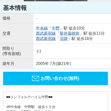
基本情報
価格
-
中央線
「
中野
」駅 徒歩10分
交通
西武新宿線
「
新井薬師前
」駅 徒歩11分
西武新宿線
「
沼袋
」駅 徒歩16分
間取り
-(-)
(専有面積)
築年月
2005年 7月(築21年)
お問い合わせ(無料)
■■コンフォルテハイム中野■■
JR中央線 中野駅 徒歩１０分