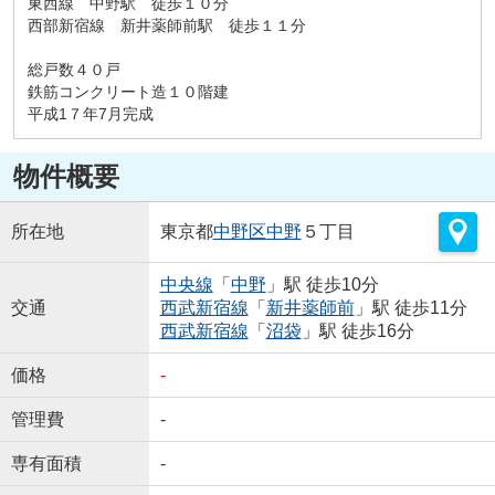
東西線 中野駅 徒歩１０分
西部新宿線 新井薬師前駅 徒歩１１分
総戸数４０戸
鉄筋コンクリート造１０階建
平成1７年7月完成
物件概要
所在地
東京都
中野区
中野
５丁目
中央線
「
中野
」駅 徒歩10分
交通
西武新宿線
「
新井薬師前
」駅 徒歩11分
西武新宿線
「
沼袋
」駅 徒歩16分
価格
-
管理費
-
専有面積
-