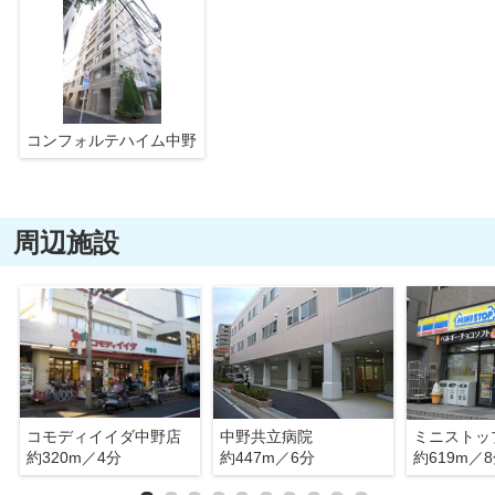
コンフォルテハイム中野
周辺施設
コモディイイダ中野店
中野共立病院
約320m／4分
約447m／6分
約619m／