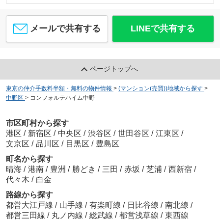
メールで共有する
LINEで共有する
ページトップへ
東京の仲介手数料半額・無料の物件情報
>
(マンション(売買))地域から探す
>
中野区
>
コンフォルテハイム中野
市区町村から探す
港区
/
新宿区
/
中央区
/
渋谷区
/
世田谷区
/
江東区
/
文京区
/
品川区
/
目黒区
/
豊島区
町名から探す
晴海
/
港南
/
豊洲
/
勝どき
/
三田
/
赤坂
/
芝浦
/
西新宿
/
代々木
/
白金
路線から探す
都営大江戸線
/
山手線
/
有楽町線
/
日比谷線
/
南北線
/
都営三田線
/
丸ノ内線
/
総武線
/
都営浅草線
/
東西線