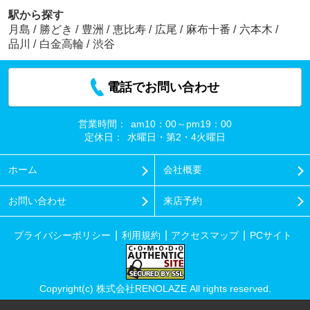
駅から探す
月島
/
勝どき
/
豊洲
/
恵比寿
/
広尾
/
麻布十番
/
六本木
/
品川
/
白金高輪
/
渋谷
電話でお問い合わせ
営業時間：
am10：00～pm19：00
定休日：
水曜日・第2・4火曜日
ホーム
会社概要
お問い合わせ
来店予約
プライバシーポリシー
利用規約
アクセスマップ
PCサイト
Copyright(c) 株式会社RENOLAZE All rights reserved.