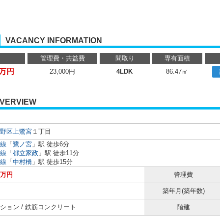
VACANCY INFORMATION
管理費・共益費
間取り
専有面積
0万円
23,000円
4LDK
86.47㎡
VERVIEW
野区
上鷺宮
１丁目
線
「
鷺ノ宮
」駅 徒歩6分
線
「
都立家政
」駅 徒歩11分
線
「
中村橋
」駅 徒歩15分
0万円
管理費
築年月(築年数)
ション / 鉄筋コンクリート
階建