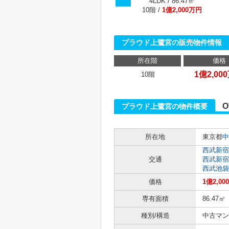
4LDK / 86.47㎡
10階 /
1億2,000万円
プラウド上鷺宮の販売物件情報
所在階
価格
1億2,00
10階
O
プラウド上鷺宮の物件概要
所在地
東京都
中
西武新宿
交通
西武新宿
西武池袋
価格
1億2,00
専有面積
86.47㎡
種別/構造
中古マン