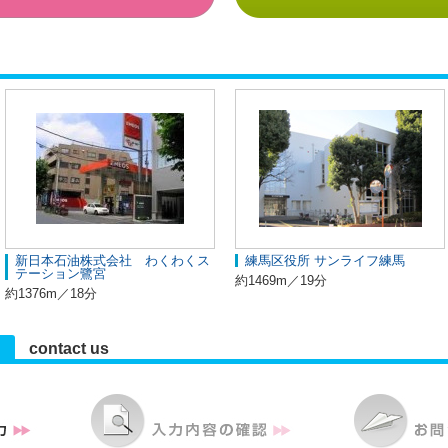
新日本石油株式会社 わくわくス
練馬区役所 サンライフ練馬
テーション鷺宮
約1469m／19分
約1376m／18分
contact us