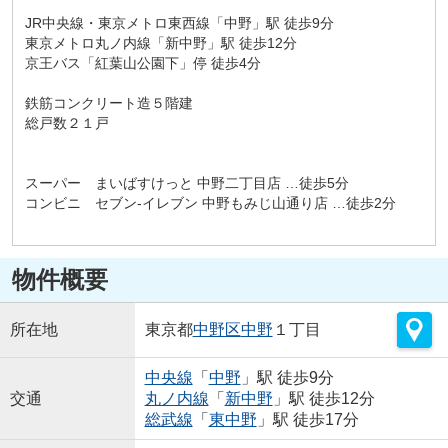
JR中央線・東京メトロ東西線「中野」駅 徒歩9分
東京メトロ丸ノ内線「新中野」駅 徒歩12分
京王バス「紅葉山公園下」停 徒歩4分
鉄筋コンクリート造５階建
総戸数２１戸
スーパー まいばすけっと 中野二丁目店 …徒歩5分
コンビニ セブン-イレブン 中野もみじ山通り店 …徒歩2分
物件概要
所在地
東京都
中野区
中野
１丁目
中央線
「
中野
」駅 徒歩9分
交通
丸ノ内線
「
新中野
」駅 徒歩12分
総武線
「
東中野
」駅 徒歩17分