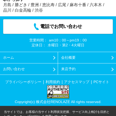
月島
/
勝どき
/
豊洲
/
恵比寿
/
広尾
/
麻布十番
/
六本木
/
品川
/
白金高輪
/
渋谷
電話でお問い合わせ
営業時間：
am10：00～pm19：00
定休日：
水曜日・第2・4火曜日
ホーム
会社概要
お問い合わせ
来店予約
プライバシーポリシー
利用規約
アクセスマップ
PCサイト
Copyright(c) 株式会社RENOLAZE All rights reserved.
当サイトでは、お客様の当サイト利用状況把握、サービス向上検討を目的と