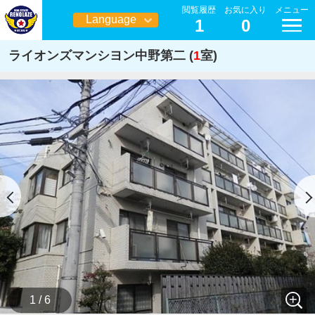
閲覧履歴
お気に入り
メニュー
Language
1
0
日本語
ライオンズマンシヨン中野第二 (
1
室)
1 / 6