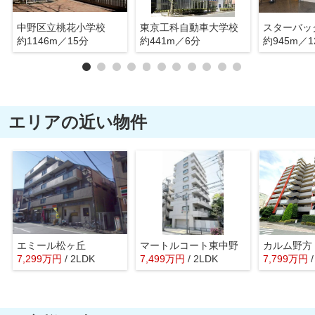
中野区立桃花小学校
東京工科自動車大学校
約1146m／15分
約441m／6分
約945m／1
エリアの近い物件
エミール松ヶ丘
マートルコート東中野
カルム野方
7,299
万
円
/ 2LDK
7,499
万
円
/ 2LDK
7,799
万
円