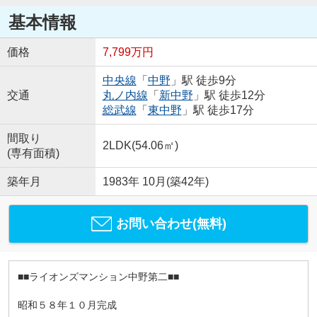
基本情報
価格
7,799万円
中央線
「
中野
」駅 徒歩9分
交通
丸ノ内線
「
新中野
」駅 徒歩12分
総武線
「
東中野
」駅 徒歩17分
間取り
2LDK(54.06㎡)
(専有面積)
築年月
1983年 10月(築42年)
お問い合わせ(無料)
■■ライオンズマンション中野第二■■
昭和５８年１０月完成