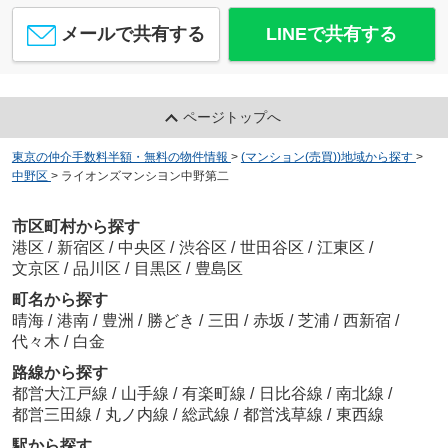
メールで共有する
LINEで共有する
ページトップへ
東京の仲介手数料半額・無料の物件情報
>
(マンション(売買))地域から探す
>
中野区
>
ライオンズマンシヨン中野第二
市区町村から探す
港区
/
新宿区
/
中央区
/
渋谷区
/
世田谷区
/
江東区
/
文京区
/
品川区
/
目黒区
/
豊島区
町名から探す
晴海
/
港南
/
豊洲
/
勝どき
/
三田
/
赤坂
/
芝浦
/
西新宿
/
代々木
/
白金
路線から探す
都営大江戸線
/
山手線
/
有楽町線
/
日比谷線
/
南北線
/
都営三田線
/
丸ノ内線
/
総武線
/
都営浅草線
/
東西線
駅から探す